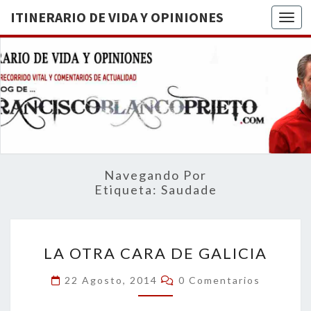
ITINERARIO DE VIDA Y OPINIONES
Togg
ITINERA
BREVE
RECORRIDO
VITAL Y
DE VIDA
COMENTARIOS
DE
OPINION
ACTUALIDAD
Navegando Por
Etiqueta:
Saudade
LA
LA OTRA CARA DE GALICIA
OTRA
CARA
Comentarios
22 Agosto, 2014
0 Comentarios
DE