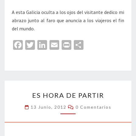
A esta Galicia oculta a los ojos del visitante dedico mi
abrazo junto al faro que anuncia a los viajeros el fin
del mundo.
Fa
T
Li
E
Pr
C
ce
wi
n
m
in
o
b
tt
ke
ai
t
m
o
er
dI
l
p
o
n
ar
ES
k
tir
ES HORA DE PARTIR
HORA
DE
Comentarios
13 Junio, 2012
0 Comentarios
PARTIR