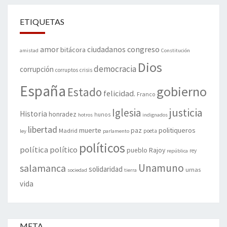
ETIQUETAS
amor
congreso
ciudadanos
bitácora
amistad
Constitución
Dios
democracia
corrupción
corruptos
crisis
España
gobierno
Estado
felicidad.
Franco
justicia
Iglesia
Historia
honradez
hunos
hotros
indignados
libertad
muerte
politiqueros
Madrid
paz
poeta
ley
parlamento
políticos
política
político
pueblo
Rajoy
rey
república
Unamuno
salamanca
solidaridad
urnas
sociedad
tierra
vida
META