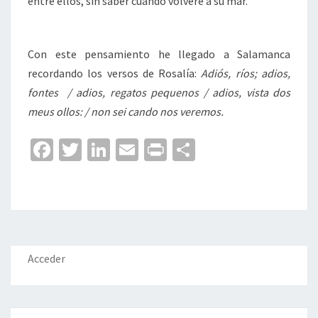
entre ellos, sin saber cuándo volveré a su mar.
Con este pensamiento he llegado a Salamanca
recordando los versos de Rosalía:
Adiós, ríos; adios,
fontes / adios, regatos pequenos / adios, vista dos
meus ollos: / non sei cando nos veremos.
Fa
T
Li
E
Pr
C
ce
wi
n
m
in
o
b
tt
ke
ai
t
m
o
er
dI
l
p
o
n
ar
k
tir
Acceder