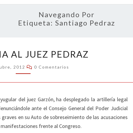
OPIN
Navegando Por
Etiqueta:
Santiago Pedraz
DENUNCIA
A AL JUEZ PEDRAZ
AL
JUEZ
Comentarios
ubre, 2012
0 Comentarios
PEDRAZ
yugular del juez Garzón, ha desplegado la artillería legal
enunciándole ante el Consejo General del Poder Judicial
 graves en su Auto de sobreseimiento de las acusaciones
as manifestaciones frente al Congreso.