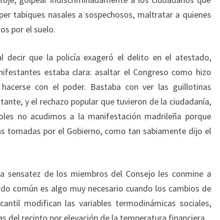
per tabiques nasales a sospechosos, maltratar a quienes
os por el suelo.
 decir que la policía exageró el delito en el atestado,
ifestantes estaba clara: asaltar el Congreso como hizo
hacerse con el poder. Bastaba con ver las guillotinas
ante, y el rechazo popular que tuvieron de la ciudadanía,
oles no acudimos a la manifestación madrileña porque
s tomadas por el Gobierno, como tan sabiamente dijo el
 la sensatez de los miembros del Consejo les conmine a
ntido común es algo muy necesario cuando los cambios de
cantil modifican las variables termodinámicas sociales,
s del recinto por elevación de la temperatura financiera.