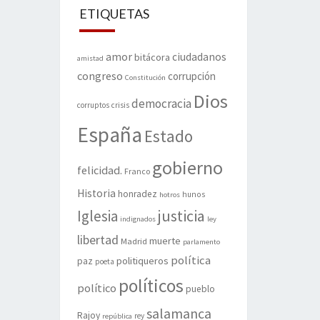
ETIQUETAS
amor
ciudadanos
bitácora
amistad
congreso
corrupción
Constitución
Dios
democracia
corruptos
crisis
España
Estado
gobierno
felicidad.
Franco
Historia
honradez
hunos
hotros
justicia
Iglesia
indignados
ley
libertad
muerte
Madrid
parlamento
política
politiqueros
paz
poeta
políticos
político
pueblo
salamanca
Rajoy
rey
república