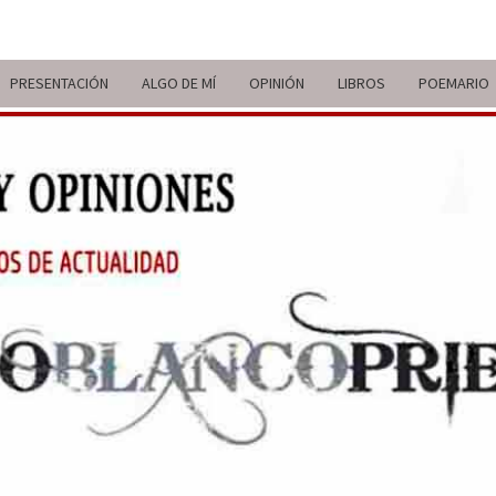
PRESENTACIÓN
ALGO DE MÍ
OPINIÓN
LIBROS
POEMARIO
ITIN
BREVE
RECORRIDO
VITAL Y
COMENTARIOS
DE V
DE
ACTUALIDAD