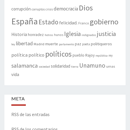
Dios
democracia
corrupción
corruptos
crisis
España
gobierno
Estado
felicidad.
Franco
justicia
Iglesia
Historia
honradez
hunos
hotros
indignados
libertad
muerte
politiqueros
Madrid
paz
poeta
ley
parlamento
políticos
política
político
pueblo
Rajoy
rey
república
Unamuno
salamanca
solidaridad
urnas
sociedad
tierra
vida
META
RSS de las entradas
RSS de los comentarios