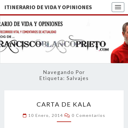
ITINERARIO DE VIDA Y OPINIONES
Togg
ITINERA
BREVE
RECORRIDO
VITAL Y
DE VIDA
COMENTARIOS
DE
OPINION
ACTUALIDAD
Navegando Por
Etiqueta:
Salvajes
CARTA
CARTA DE KALA
DE
KALA
Comentarios
10 Enero, 2014
0 Comentarios