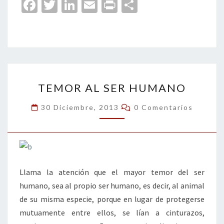
Fa
T
Li
E
Pr
C
ce
wi
n
m
in
o
b
tt
ke
ai
t
m
o
er
dI
l
p
o
n
ar
TEMOR
k
tir
TEMOR AL SER HUMANO
AL
SER
Comentarios
30 Diciembre, 2013
0 Comentarios
HUMANO
Llama la atención que el mayor temor del ser
humano, sea al propio ser humano, es decir, al animal
de su misma especie, porque en lugar de protegerse
mutuamente entre ellos, se lían a cinturazos,