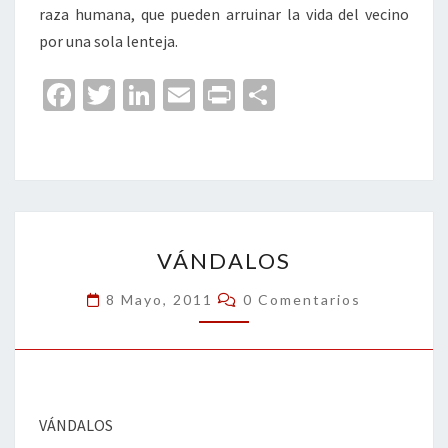
raza humana, que pueden arruinar la vida del vecino
por una sola lenteja.
Fa
T
Li
E
Pr
C
ce
wi
n
m
in
o
b
tt
ke
ai
t
m
o
er
dI
l
p
o
n
ar
VÁNDALOS
k
tir
VÁNDALOS
Comentarios
8 Mayo, 2011
0 Comentarios
VÁNDALOS