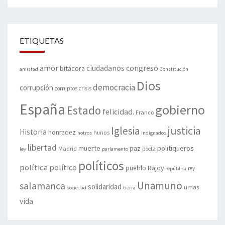
ETIQUETAS
amor
congreso
ciudadanos
bitácora
amistad
Constitución
Dios
democracia
corrupción
corruptos
crisis
España
gobierno
Estado
felicidad.
Franco
justicia
Iglesia
Historia
honradez
hunos
hotros
indignados
libertad
muerte
politiqueros
Madrid
paz
poeta
ley
parlamento
políticos
política
político
pueblo
Rajoy
rey
república
Unamuno
salamanca
solidaridad
urnas
sociedad
tierra
vida