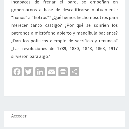
incapaces de frenar el paro, se empeñan en
gobernarnos a base de descalificarse mutuamente
“hunos” a “hotros”? ¿Qué hemos hecho nosotros para
merecer tanto castigo? ¿Por qué se sonríen los
patronos a micrófono abierto y mandíbula batiente?
¿Dan los políticos ejemplo de sacrificio y renuncia?
¿Las revoluciones de 1789, 1830, 1848, 1868, 1917
sirvieron para algo?
Fa
T
Li
E
Pr
C
ce
wi
n
m
in
o
b
tt
ke
ai
t
m
o
er
dI
l
p
o
n
ar
k
tir
Acceder