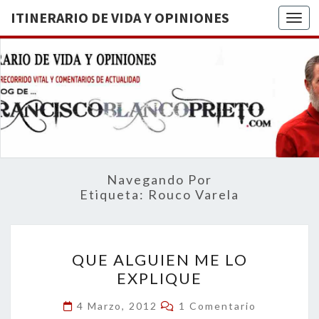
ITINERARIO DE VIDA Y OPINIONES
Togg
ITINERA
BREVE
RECORRIDO
VITAL Y
DE VIDA
COMENTARIOS
DE
OPINION
ACTUALIDAD
Navegando Por
Etiqueta:
Rouco Varela
QUE
QUE ALGUIEN ME LO
ALGUIEN
EXPLIQUE
ME
LO
Comentarios
4 Marzo, 2012
1 Comentario