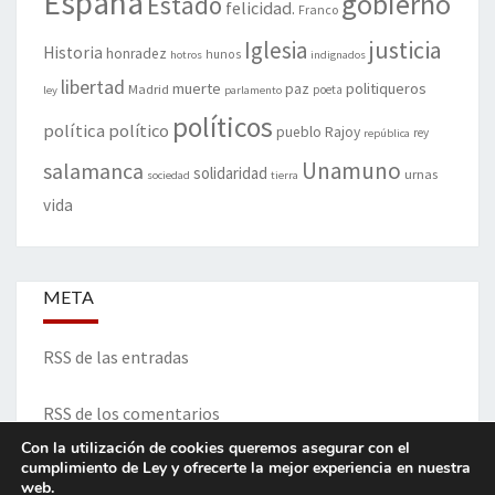
España
gobierno
Estado
felicidad.
Franco
justicia
Iglesia
Historia
honradez
hunos
hotros
indignados
libertad
muerte
politiqueros
Madrid
paz
poeta
ley
parlamento
políticos
política
político
pueblo
Rajoy
rey
república
Unamuno
salamanca
solidaridad
urnas
sociedad
tierra
vida
META
RSS de las entradas
RSS de los comentarios
Con la utilización de cookies queremos asegurar con el
cumplimiento de Ley y ofrecerte la mejor experiencia en nuestra
web.