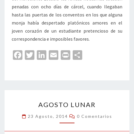
penadas con ocho días de cárcel, cuando llegaban
hasta las puertas de los conventos en los que alguna
monja había despertado platónicos amores en el
joven corazón de un estudiante pretencioso de su
correspondencia e imposibles favores.
Fa
T
Li
E
Pr
C
ce
wi
n
m
in
o
b
tt
ke
ai
t
m
o
er
dI
l
p
o
n
ar
AGOSTO
k
tir
AGOSTO LUNAR
LUNAR
Comentarios
23 Agosto, 2014
0 Comentarios