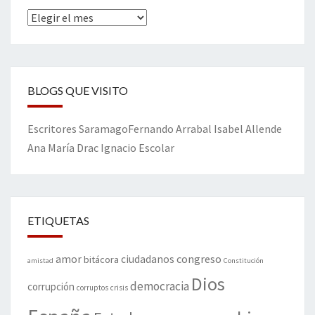
Archivos
BLOGS QUE VISITO
Escritores
Saramago
Fernando Arrabal
Isabel Allende
Ana María Drac
Ignacio Escolar
ETIQUETAS
amor
congreso
ciudadanos
bitácora
amistad
Constitución
Dios
democracia
corrupción
corruptos
crisis