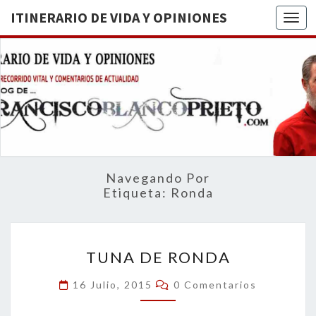
ITINERARIO DE VIDA Y OPINIONES
Togg
ITINERA
BREVE
RECORRIDO
VITAL Y
DE VIDA
COMENTARIOS
DE
OPINION
ACTUALIDAD
Navegando Por
Etiqueta:
Ronda
TUNA
TUNA DE RONDA
DE
RONDA
Comentarios
16 Julio, 2015
0 Comentarios