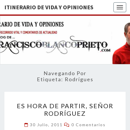
ITINERARIO DE VIDA Y OPINIONES
Togg
ITINERA
BREVE
RECORRIDO
VITAL Y
DE VIDA
COMENTARIOS
DE
OPINION
ACTUALIDAD
Navegando Por
Etiqueta:
Rodrígues
ES
ES HORA DE PARTIR, SEÑOR
HORA
RODRÍGUEZ
DE
PARTIR,
Comentarios
30 Julio, 2011
0 Comentarios