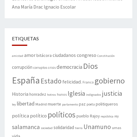
Ana María Drac
Ignacio Escolar
ETIQUETAS
amor
congreso
ciudadanos
bitácora
amistad
Constitución
Dios
democracia
corrupción
corruptos
crisis
España
gobierno
Estado
felicidad.
Franco
justicia
Iglesia
Historia
honradez
hunos
hotros
indignados
libertad
muerte
politiqueros
Madrid
paz
poeta
ley
parlamento
políticos
política
político
pueblo
Rajoy
rey
república
Unamuno
salamanca
solidaridad
urnas
sociedad
tierra
vida