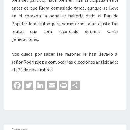
bien del partido, hace bien en irse anticipadamente
antes de que fuera demasiado tarde, aunque se lleve
en el corazón la pena de haberle dado al Partido
Popular la disculpa para someternos a un ajuste tan
brutal que será recordado durante varias
generaciones.
Nos queda por saber las razones le han llevado al
señor Rodríguez a convocar las elecciones anticipadas
el ¡ 20 de noviembre !
Fa
T
Li
E
Pr
C
ce
wi
n
m
in
o
b
tt
ke
ai
t
m
o
er
dI
l
p
o
n
ar
Acceder