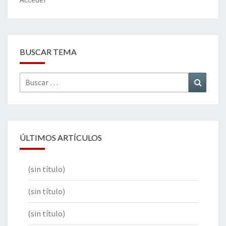
k
tir
BUSCAR TEMA
Buscar
Buscar
por:
ÚLTIMOS ARTÍCULOS
(sin título)
(sin título)
(sin título)