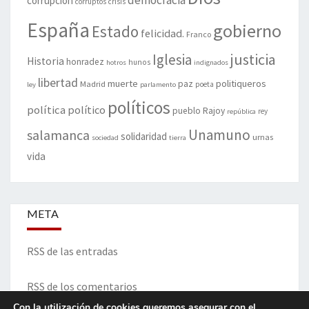
democracia
corrupción
corruptos
crisis
España
gobierno
Estado
felicidad.
Franco
justicia
Iglesia
Historia
honradez
hunos
hotros
indignados
libertad
muerte
politiqueros
Madrid
paz
poeta
ley
parlamento
políticos
política
político
pueblo
Rajoy
rey
república
Unamuno
salamanca
solidaridad
urnas
sociedad
tierra
vida
META
RSS de las entradas
RSS de los comentarios
Con la utilización de cookies queremos asegurar con el