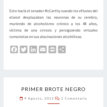
Esto hacía el senador McCarthy cuando los efluvios del
etanol desplazaban las neuronas de su cerebro,
muriendo de alcoholismo crónico a los 48 años,
víctima de una cirrosis y persiguiendo virtuales
comunistas en sus alucinaciones alcohólicas.
Fa
T
Li
E
Pr
C
ce
wi
n
m
in
o
b
tt
ke
ai
t
m
o
er
dI
l
p
o
n
ar
PRIMER
k
tir
PRIMER BROTE NEGRO
BROTE
NEGRO
Comentarios
9 Agosto, 2012
1 Comentario