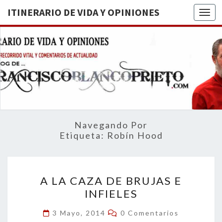
ITINERARIO DE VIDA Y OPINIONES
Togg
ITINERA
BREVE
RECORRIDO
VITAL Y
DE VIDA
COMENTARIOS
DE
OPINION
ACTUALIDAD
Navegando Por
Etiqueta:
Robín Hood
A
A LA CAZA DE BRUJAS E
LA
INFIELES
CAZA
DE
Comentarios
3 Mayo, 2014
0 Comentarios