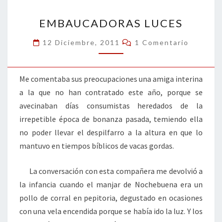
o
n
ar
EMBAUCADORAS
k
tir
EMBAUCADORAS LUCES
LUCES
Comentarios
12 Diciembre, 2011
1 Comentario
Me comentaba sus preocupaciones una amiga interina
a la que no han contratado este año, porque se
avecinaban días consumistas heredados de la
irrepetible época de bonanza pasada, temiendo ella
no poder llevar el despilfarro a la altura en que lo
mantuvo en tiempos bíblicos de vacas gordas.
La conversación con esta compañera me devolvió a
la infancia cuando el manjar de Nochebuena era un
pollo de corral en pepitoria, degustado en ocasiones
con una vela encendida porque se había ido la luz. Y los