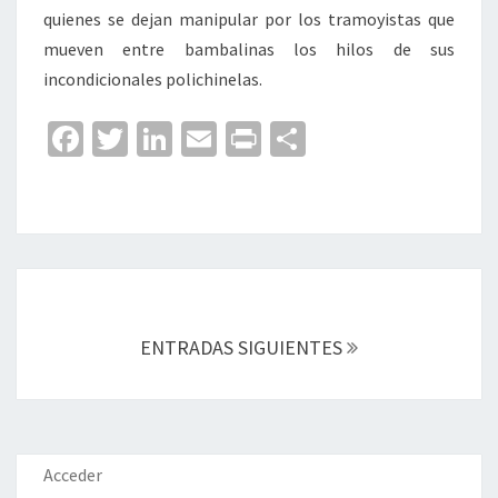
quienes se dejan manipular por los tramoyistas que
mueven entre bambalinas los hilos de sus
incondicionales polichinelas.
Fa
T
Li
E
Pr
C
ce
wi
n
m
in
o
b
tt
ke
ai
t
m
o
er
dI
l
p
o
n
ar
Navegación
k
tir
de
entradas
ENTRADAS SIGUIENTES
Acceder