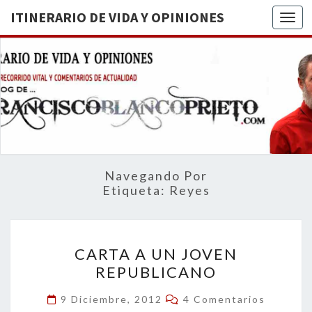
ITINERARIO DE VIDA Y OPINIONES
Togg
ITINERA
BREVE
RECORRIDO
VITAL Y
DE VIDA
COMENTARIOS
DE
OPINION
ACTUALIDAD
Navegando Por
Etiqueta:
Reyes
CARTA
CARTA A UN JOVEN
A
REPUBLICANO
UN
JOVEN
Comentarios
9 Diciembre, 2012
4 Comentarios