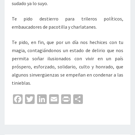
sudado ya lo suyo.
Te pido destierro para trileros políticos,
embaucadores de pacotilla y charlatanes.
Te pido, en fin, que por un día nos hechices con tu
magia, contagiándonos un estado de delirio que nos
permita soñar ilusionados con vivir en un país
próspero, esforzado, solidario, culto y honrado, que
algunos sinvergüenzas se empeñan en condenar a las
tinieblas.
Fa
T
Li
E
Pr
C
ce
wi
n
m
in
o
b
tt
ke
ai
t
m
o
er
dI
l
p