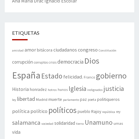
Ana María Drac
Ignacio Escolar
ETIQUETAS
amor
congreso
ciudadanos
bitácora
amistad
Constitución
Dios
democracia
corrupción
corruptos
crisis
España
gobierno
Estado
felicidad.
Franco
justicia
Iglesia
Historia
honradez
hunos
hotros
indignados
libertad
muerte
politiqueros
Madrid
paz
poeta
ley
parlamento
políticos
política
político
pueblo
Rajoy
rey
república
Unamuno
salamanca
solidaridad
urnas
sociedad
tierra
vida