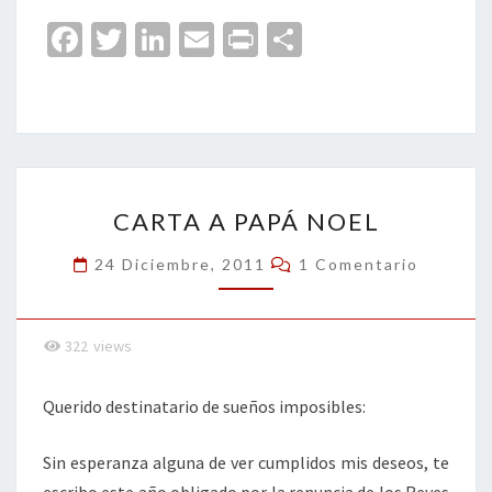
Fa
T
Li
E
Pr
C
ce
wi
n
m
in
o
b
tt
ke
ai
t
m
o
er
dI
l
p
o
n
ar
CARTA
k
tir
CARTA A PAPÁ NOEL
A
PAPÁ
Comentarios
24 Diciembre, 2011
1 Comentario
NOEL
322
views
Querido destinatario de sueños imposibles:
Sin esperanza alguna de ver cumplidos mis deseos, te