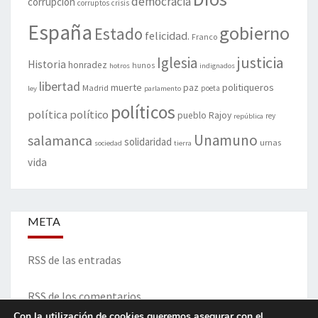
democracia
corrupción
corruptos
crisis
España
gobierno
Estado
felicidad.
Franco
justicia
Iglesia
Historia
honradez
hunos
hotros
indignados
libertad
muerte
politiqueros
Madrid
paz
poeta
ley
parlamento
políticos
política
político
pueblo
Rajoy
rey
república
Unamuno
salamanca
solidaridad
urnas
sociedad
tierra
vida
META
RSS de las entradas
RSS de los comentarios
Con la utilización de cookies queremos asegurar con el