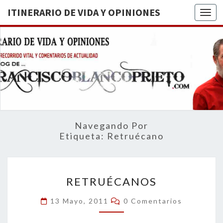
ITINERARIO DE VIDA Y OPINIONES
Togg
ITINERA
BREVE
RECORRIDO
VITAL Y
DE VIDA
COMENTARIOS
DE
OPINION
ACTUALIDAD
Navegando Por
Etiqueta:
Retruécano
RETRUÉCANOS
RETRUÉCANOS
Comentarios
13 Mayo, 2011
0 Comentarios