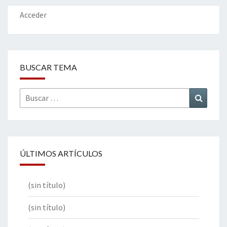
o
n
ar
k
tir
Acceder
BUSCAR TEMA
Buscar
Buscar
por:
ÚLTIMOS ARTÍCULOS
(sin título)
(sin título)