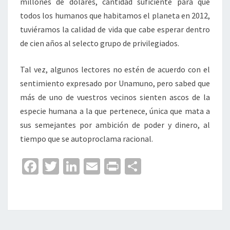
millones de dólares, cantidad suficiente para que
todos los humanos que habitamos el planeta en 2012,
tuviéramos la calidad de vida que cabe esperar dentro
de cien años al selecto grupo de privilegiados.
Tal vez, algunos lectores no estén de acuerdo con el
sentimiento expresado por Unamuno, pero sabed que
más de uno de vuestros vecinos sienten ascos de la
especie humana a la que pertenece, única que mata a
sus semejantes por ambición de poder y dinero, al
tiempo que se autoproclama racional.
Fa
T
Li
E
Pr
C
ce
wi
n
m
in
o
b
tt
ke
ai
t
m
o
er
dI
l
p