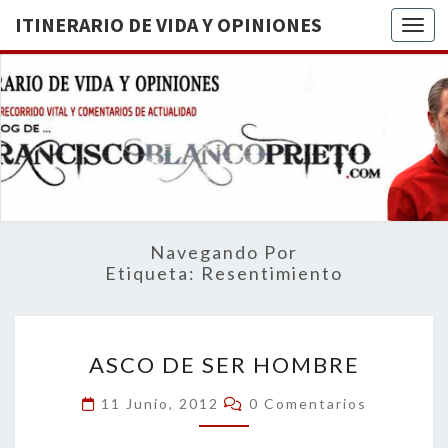
ITINERARIO DE VIDA Y OPINIONES
Togg
ITINERA
BREVE
RECORRIDO
VITAL Y
DE VIDA
COMENTARIOS
DE
OPINION
ACTUALIDAD
Navegando Por
Etiqueta:
Resentimiento
ASCO
ASCO DE SER HOMBRE
DE
SER
Comentarios
11 Junio, 2012
0 Comentarios
HOMBRE