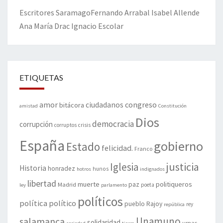
Escritores
Saramago
Fernando Arrabal
Isabel Allende
Ana María Drac
Ignacio Escolar
ETIQUETAS
amor
congreso
ciudadanos
bitácora
amistad
Constitución
Dios
democracia
corrupción
corruptos
crisis
España
gobierno
Estado
felicidad.
Franco
justicia
Iglesia
Historia
honradez
hunos
hotros
indignados
libertad
muerte
politiqueros
Madrid
paz
poeta
ley
parlamento
políticos
política
político
pueblo
Rajoy
rey
república
Unamuno
salamanca
solidaridad
urnas