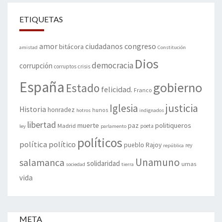
ETIQUETAS
amor
congreso
ciudadanos
bitácora
amistad
Constitución
Dios
democracia
corrupción
corruptos
crisis
España
gobierno
Estado
felicidad.
Franco
justicia
Iglesia
Historia
honradez
hunos
hotros
indignados
libertad
muerte
politiqueros
Madrid
paz
poeta
ley
parlamento
políticos
política
político
pueblo
Rajoy
rey
república
Unamuno
salamanca
solidaridad
urnas
sociedad
tierra
vida
META