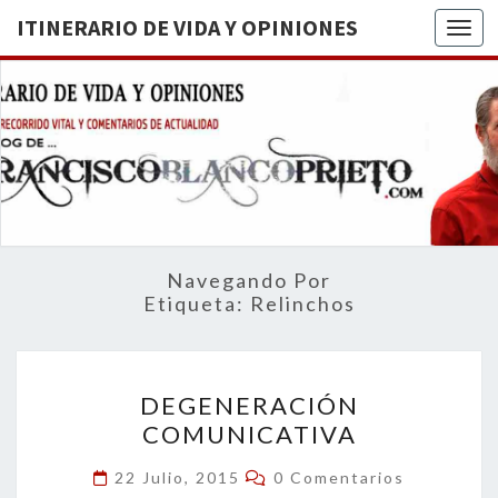
ITINERARIO DE VIDA Y OPINIONES
Togg
ITINERA
BREVE
RECORRIDO
VITAL Y
DE VIDA
COMENTARIOS
DE
OPINION
ACTUALIDAD
Navegando Por
Etiqueta:
Relinchos
DEGENERACIÓN
DEGENERACIÓN
COMUNICATIVA
COMUNICATIVA
Comentarios
22 Julio, 2015
0 Comentarios