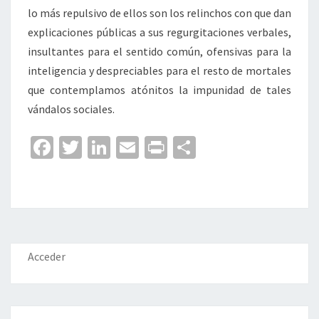
lo más repulsivo de ellos son los relinchos con que dan
explicaciones públicas a sus regurgitaciones verbales,
insultantes para el sentido común, ofensivas para la
inteligencia y despreciables para el resto de mortales
que contemplamos atónitos la impunidad de tales
vándalos sociales.
Fa
T
Li
E
Pr
C
ce
wi
n
m
in
o
b
tt
ke
ai
t
m
o
er
dI
l
p
o
n
ar
k
tir
Acceder