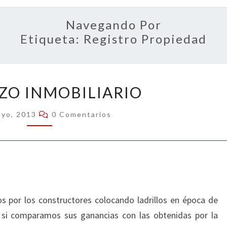
OPIN
Navegando Por
Etiqueta:
Registro Propiedad
PELOTAZO
ZO INMOBILIARIO
INMOBILIARIO
Comentarios
ayo, 2013
0 Comentarios
s por los constructores colocando ladrillos en época de
a si comparamos sus ganancias con las obtenidas por la