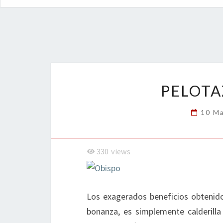
PELOTA
10 M
330
views
Los exagerados beneficios obtenido
bonanza, es simplemente calderill