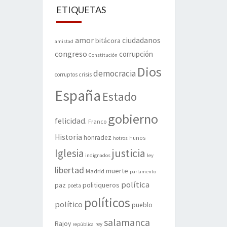
ETIQUETAS
amor
ciudadanos
bitácora
amistad
congreso
corrupción
Constitución
Dios
democracia
corruptos
crisis
España
Estado
gobierno
felicidad.
Franco
Historia
honradez
hunos
hotros
justicia
Iglesia
indignados
ley
libertad
muerte
Madrid
parlamento
política
politiqueros
paz
poeta
políticos
político
pueblo
salamanca
Rajoy
rey
república