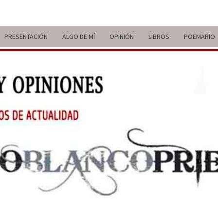
PRESENTACIÓN
ALGO DE MÍ
OPINIÓN
LIBROS
POEMARIO
ITIN
BREVE
RECORRIDO
VITAL Y
COMENTARIOS
DE V
DE
ACTUALIDAD