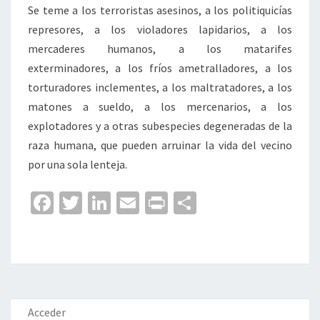
Se teme a los terroristas asesinos, a los politiquicías
represores, a los violadores lapidarios, a los
mercaderes humanos, a los matarifes
exterminadores, a los fríos ametralladores, a los
torturadores inclementes, a los maltratadores, a los
matones a sueldo, a los mercenarios, a los
explotadores y a otras subespecies degeneradas de la
raza humana, que pueden arruinar la vida del vecino
por una sola lenteja.
Fa
T
Li
E
Pr
C
ce
wi
n
m
in
o
b
tt
ke
ai
t
m
o
er
dI
l
p
o
n
ar
k
tir
Acceder