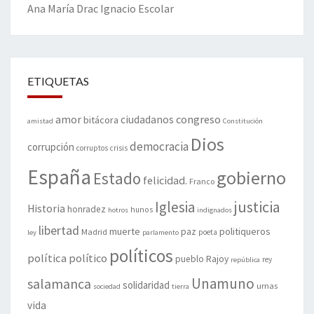
Ana María Drac
Ignacio Escolar
ETIQUETAS
amor
congreso
ciudadanos
bitácora
amistad
Constitución
Dios
democracia
corrupción
corruptos
crisis
España
gobierno
Estado
felicidad.
Franco
justicia
Iglesia
Historia
honradez
hunos
hotros
indignados
libertad
muerte
politiqueros
Madrid
paz
poeta
ley
parlamento
políticos
política
político
pueblo
Rajoy
rey
república
Unamuno
salamanca
solidaridad
urnas
sociedad
tierra
vida