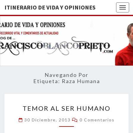
ITINERARIO DE VIDA Y OPINIONES
Togg
ITINERA
BREVE
RECORRIDO
VITAL Y
DE VIDA
COMENTARIOS
DE
OPINION
ACTUALIDAD
Navegando Por
Etiqueta:
Raza Humana
TEMOR
TEMOR AL SER HUMANO
AL
SER
Comentarios
30 Diciembre, 2013
0 Comentarios
HUMANO