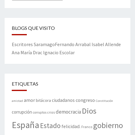
BLOGS QUE VISITO
Escritores
Saramago
Fernando Arrabal
Isabel Allende
Ana María Drac
Ignacio Escolar
ETIQUETAS
amor
congreso
ciudadanos
bitácora
amistad
Constitución
Dios
democracia
corrupción
corruptos
crisis
España
gobierno
Estado
felicidad.
Franco