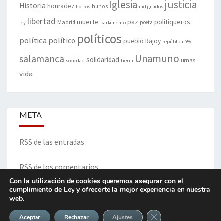
justicia
Iglesia
Historia
honradez
hunos
hotros
indignados
libertad
muerte
politiqueros
Madrid
paz
poeta
ley
parlamento
políticos
política
político
pueblo
Rajoy
rey
república
Unamuno
salamanca
solidaridad
urnas
sociedad
tierra
vida
META
RSS de las entradas
RSS de los comentarios
Con la utilización de cookies queremos asegurar con el
cumplimiento de Ley y ofrecerte la mejor experiencia en nuestra
web.
ITINERARIO DE VIDA Y OPINIONES - Francisco Blanco Prieto
Cerrar el banner de 
Aceptar
Rechazar
Ajustes