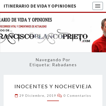
ITINERARIO DE VIDA Y OPINIONES
Togg
ITINERA
BREVE
RECORRIDO
VITAL Y
DE VIDA
COMENTARIOS
DE
OPINION
ACTUALIDAD
Navegando Por
Etiqueta:
Rabadanes
INOCENTES
INOCENTES Y NOCHEVIEJA
Y
NOCHEVIEJA
Comentarios
29 Diciembre, 2019
0 Comentarios