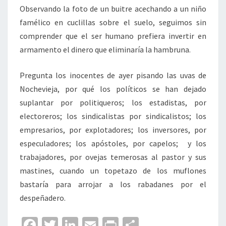
Observando la foto de un buitre acechando a un niño
famélico en cuclillas sobre el suelo, seguimos sin
comprender que el ser humano prefiera invertir en
armamento el dinero que eliminaría la hambruna.
Pregunta los inocentes de ayer pisando las uvas de
Nochevieja, por qué los políticos se han dejado
suplantar por politiqueros; los estadistas, por
electoreros; los sindicalistas por sindicalistos; los
empresarios, por explotadores; los inversores, por
especuladores; los apóstoles, por capelos; y los
trabajadores, por ovejas temerosas al pastor y sus
mastines, cuando un topetazo de los muflones
bastaría para arrojar a los rabadanes por el
despeñadero.
Fa
T
Li
E
Pr
C