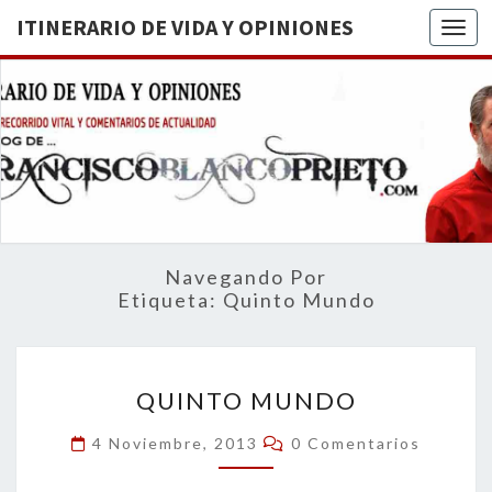
ITINERARIO DE VIDA Y OPINIONES
Togg
ITINERA
BREVE
RECORRIDO
VITAL Y
DE VIDA
COMENTARIOS
DE
OPINION
ACTUALIDAD
Navegando Por
Etiqueta:
Quinto Mundo
QUINTO
QUINTO MUNDO
MUNDO
Comentarios
4 Noviembre, 2013
0 Comentarios