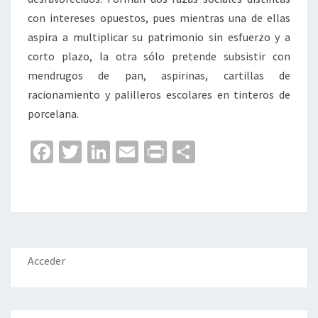
con intereses opuestos, pues mientras una de ellas
aspira a multiplicar su patrimonio sin esfuerzo y a
corto plazo, la otra sólo pretende subsistir con
mendrugos de pan, aspirinas, cartillas de
racionamiento y palilleros escolares en tinteros de
porcelana.
Fa
T
Li
E
Pr
C
ce
wi
n
m
in
o
b
tt
ke
ai
t
m
o
er
dI
l
p
o
n
ar
k
tir
Acceder