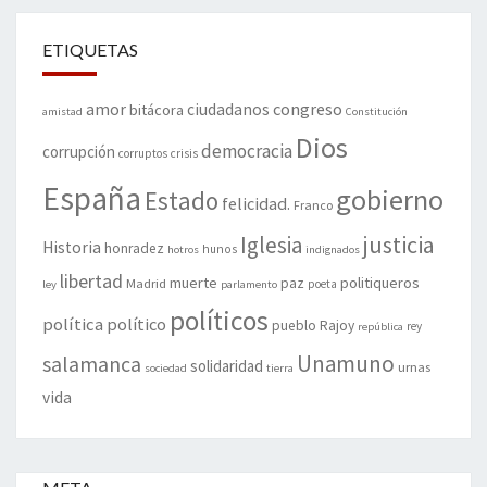
ETIQUETAS
amor
congreso
ciudadanos
bitácora
amistad
Constitución
Dios
democracia
corrupción
corruptos
crisis
España
gobierno
Estado
felicidad.
Franco
justicia
Iglesia
Historia
honradez
hunos
hotros
indignados
libertad
muerte
politiqueros
Madrid
paz
poeta
ley
parlamento
políticos
política
político
pueblo
Rajoy
rey
república
Unamuno
salamanca
solidaridad
urnas
sociedad
tierra
vida