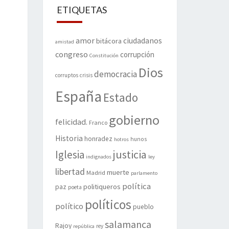
ETIQUETAS
amor
ciudadanos
bitácora
amistad
congreso
corrupción
Constitución
Dios
democracia
corruptos
crisis
España
Estado
gobierno
felicidad.
Franco
Historia
honradez
hunos
hotros
justicia
Iglesia
indignados
ley
libertad
muerte
Madrid
parlamento
política
politiqueros
paz
poeta
políticos
político
pueblo
salamanca
Rajoy
rey
república