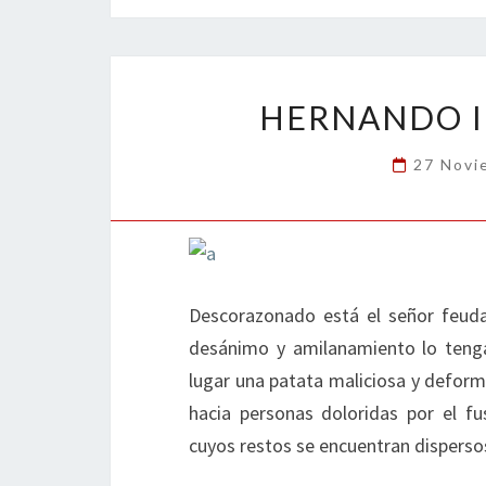
o
er
dI
l
p
o
n
ar
k
tir
HERNANDO I
27 Novi
Descorazonado está el señor feudal
desánimo y amilanamiento lo tenga
lugar una patata maliciosa y deform
hacia personas doloridas por el fu
cuyos restos se encuentran disperso