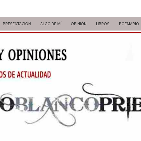
PRESENTACIÓN
ALGO DE MÍ
OPINIÓN
LIBROS
POEMARIO
ITIN
BREVE
RECORRIDO
VITAL Y
COMENTARIOS
DE V
DE
ACTUALIDAD