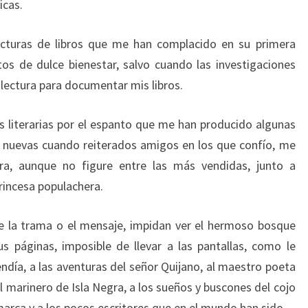
icas.
lecturas de libros que me han complacido en su primera
s de dulce bienestar, salvo cuando las investigaciones
lectura para documentar mis libros.
 literarias por el espanto que me han producido algunas
s nuevas cuando reiterados amigos en los que confío, me
ra, aunque no figure entre las más vendidas, junto a
rincesa populachera.
de la trama o el mensaje, impidan ver el hermoso bosque
us páginas, imposible de llevar a las pantallas, como le
endía, a las aventuras del señor Quijano, al maestro poeta
al marinero de Isla Negra, a los sueños y buscones del cojo
amarca y a los pocos escritores que en el mundo han sido.