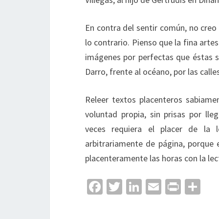
En contra del sentir común, no creo
lo contrario. Pienso que la fina arte
imágenes por perfectas que éstas s
Darro, frente al océano, por las call
Releer textos placenteros sabiament
voluntad propia, sin prisas por ll
veces requiera el placer de la 
arbitrariamente de página, porque 
placenteramente las horas con la lec
Fa
T
Li
E
Pr
C
ce
wi
n
m
in
o
b
tt
ke
ai
t
m