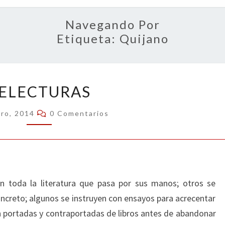
OPIN
Navegando Por
Etiqueta:
Quijano
RELECTURAS
ELECTURAS
Comentarios
ero, 2014
0 Comentarios
 toda la literatura que pasa por sus manos; otros se
concreto; algunos se instruyen con ensayos para acrecentar
en portadas y contraportadas de libros antes de abandonar