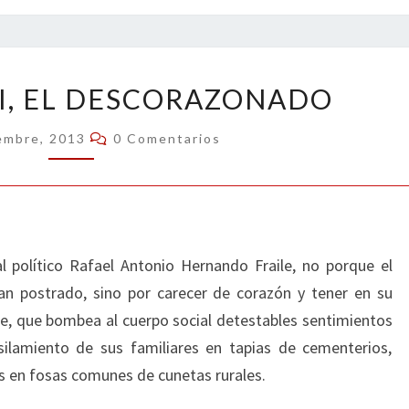
HERNANDO
I, EL DESCORAZONADO
II,
EL
Comentarios
embre, 2013
0 Comentarios
DESCORAZONADO
 político Rafael Antonio Hernando Fraile, no porque el
n postrado, sino por carecer de corazón y tener en su
e, que bombea al cuerpo social detestables sentimientos
silamiento de sus familiares en tapias de cementerios,
s en fosas comunes de cunetas rurales.