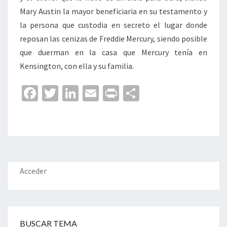
Mary Austin la mayor beneficiaria en su testamento y
la persona que custodia en secreto el lugar donde
reposan las cenizas de Freddie Mercury, siendo posible
que duerman en la casa que Mercury tenía en
Kensington, con ella y su familia.
Fa
T
Li
E
Pr
C
ce
wi
n
m
in
o
b
tt
ke
ai
t
m
o
er
dI
l
p
o
n
ar
k
tir
Acceder
BUSCAR TEMA