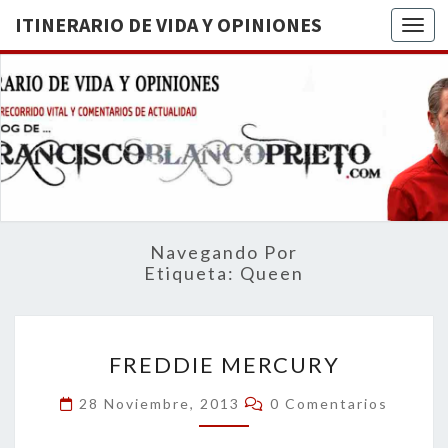
ITINERARIO DE VIDA Y OPINIONES
Togg
ITINERA
BREVE
RECORRIDO
VITAL Y
DE VIDA
COMENTARIOS
DE
OPINION
ACTUALIDAD
Navegando Por
Etiqueta:
Queen
FREDDIE
FREDDIE MERCURY
MERCURY
Comentarios
28 Noviembre, 2013
0 Comentarios