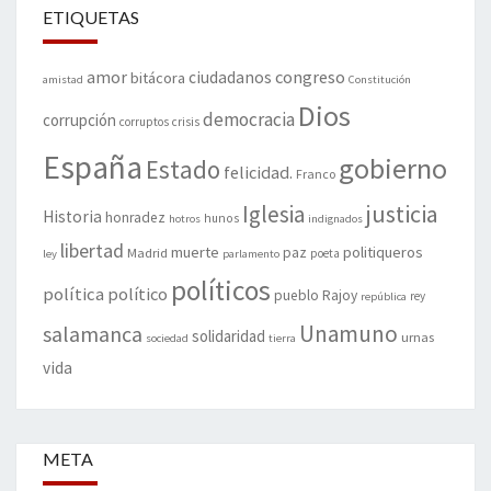
ETIQUETAS
amor
congreso
ciudadanos
bitácora
amistad
Constitución
Dios
democracia
corrupción
corruptos
crisis
España
gobierno
Estado
felicidad.
Franco
justicia
Iglesia
Historia
honradez
hunos
hotros
indignados
libertad
muerte
politiqueros
Madrid
paz
poeta
ley
parlamento
políticos
política
político
pueblo
Rajoy
rey
república
Unamuno
salamanca
solidaridad
urnas
sociedad
tierra
vida
META