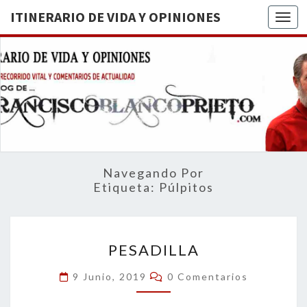
ITINERARIO DE VIDA Y OPINIONES
Togg
ITINERA
BREVE
RECORRIDO
VITAL Y
DE VIDA
COMENTARIOS
DE
OPINION
ACTUALIDAD
Navegando Por
Etiqueta:
Púlpitos
PESADILLA
PESADILLA
Comentarios
9 Junio, 2019
0 Comentarios