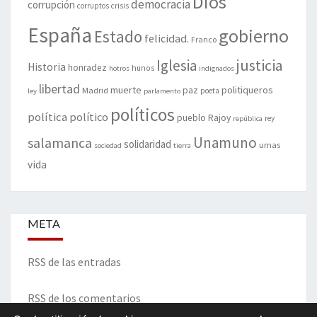
Dios
democracia
corrupción
corruptos
crisis
España
gobierno
Estado
felicidad.
Franco
justicia
Iglesia
Historia
honradez
hunos
hotros
indignados
libertad
muerte
politiqueros
Madrid
paz
poeta
ley
parlamento
políticos
política
político
pueblo
Rajoy
rey
república
Unamuno
salamanca
solidaridad
urnas
sociedad
tierra
vida
META
RSS de las entradas
RSS de los comentarios