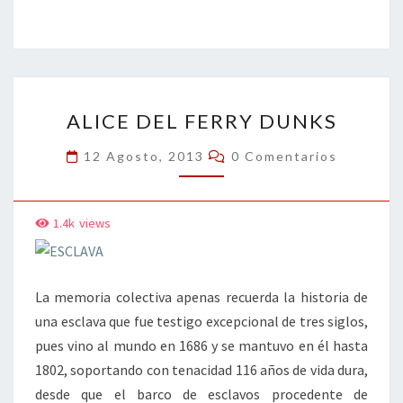
ce
wi
n
m
in
o
b
tt
ke
ai
t
m
o
er
dI
l
p
o
n
ar
ALICE
k
tir
ALICE DEL FERRY DUNKS
DEL
FERRY
Comentarios
12 Agosto, 2013
0 Comentarios
DUNKS
1.4k
views
La memoria colectiva apenas recuerda la historia de
una esclava que fue testigo excepcional de tres siglos,
pues vino al mundo en 1686 y se mantuvo en él hasta
1802, soportando con tenacidad 116 años de vida dura,
desde que el barco de esclavos procedente de