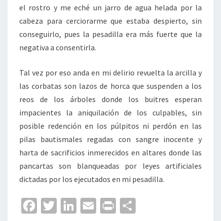
el rostro y me eché un jarro de agua helada por la
cabeza para cerciorarme que estaba despierto, sin
conseguirlo, pues la pesadilla era más fuerte que la
negativa a consentirla.
Tal vez por eso anda en mi delirio revuelta la arcilla y
las corbatas son lazos de horca que suspenden a los
reos de los árboles donde los buitres esperan
impacientes la aniquilación de los culpables, sin
posible redención en los púlpitos ni perdón en las
pilas bautismales regadas con sangre inocente y
harta de sacrificios inmerecidos en altares donde las
pancartas son blanqueadas por leyes artificiales
dictadas por los ejecutados en mi pesadilla.
Fa
T
Li
E
Pr
C