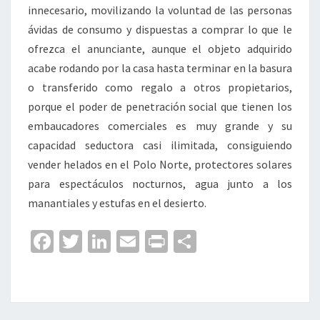
innecesario, movilizando la voluntad de las personas
ávidas de consumo y dispuestas a comprar lo que le
ofrezca el anunciante, aunque el objeto adquirido
acabe rodando por la casa hasta terminar en la basura
o transferido como regalo a otros propietarios,
porque el poder de penetración social que tienen los
embaucadores comerciales es muy grande y su
capacidad seductora casi ilimitada, consiguiendo
vender helados en el Polo Norte, protectores solares
para espectáculos nocturnos, agua junto a los
manantiales y estufas en el desierto.
Fa
T
Li
E
Pr
C
ce
wi
n
m
in
o
b
tt
ke
ai
t
m
o
er
dI
l
p