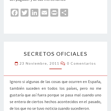
Fa
T
Li
E
Pr
C
ce
wi
n
m
in
o
b
tt
ke
ai
t
m
o
er
dI
l
p
o
n
ar
SECRETOS
k
tir
SECRETOS OFICIALES
OFICIALES
Comentarios
23 Noviembre, 2011
0 Comentarios
Ignoro si algunas de las cosas que ocurren en España,
también suceden en todos los países, pero no me
gustaría que así fuera porque se pasa mal cuando uno
se entera de ciertos hechos acontecidos en el pasado,
de los que no se tuvo noticia cuando sucedieron.