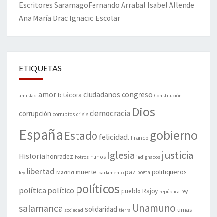
Escritores
Saramago
Fernando Arrabal
Isabel Allende
Ana María Drac
Ignacio Escolar
ETIQUETAS
amor
congreso
ciudadanos
bitácora
amistad
Constitución
Dios
democracia
corrupción
corruptos
crisis
España
gobierno
Estado
felicidad.
Franco
justicia
Iglesia
Historia
honradez
hunos
hotros
indignados
libertad
muerte
politiqueros
Madrid
paz
poeta
ley
parlamento
políticos
política
político
pueblo
Rajoy
rey
república
Unamuno
salamanca
solidaridad
urnas
sociedad
tierra