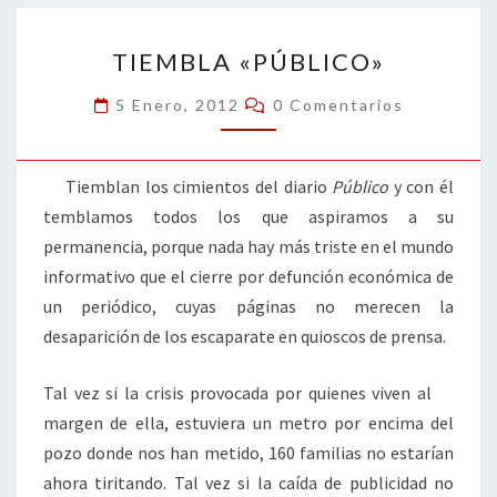
o
n
ar
TIEMBLA
k
tir
TIEMBLA «PÚBLICO»
«PÚBLICO»
Comentarios
5 Enero, 2012
0 Comentarios
Tiemblan los cimientos del diario
Público
y con él
temblamos todos los que aspiramos a su
permanencia, porque nada hay más triste en el mundo
informativo que el cierre por defunción económica de
un periódico, cuyas páginas no merecen la
desaparición de los escaparate en quioscos de prensa.
Tal vez si la crisis provocada por quienes viven al
margen de ella, estuviera un metro por encima del
pozo donde nos han metido, 160 familias no estarían
ahora tiritando. Tal vez si la caída de publicidad no