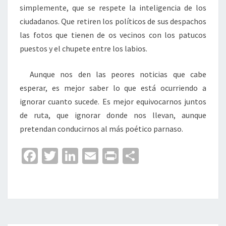
simplemente, que se respete la inteligencia de los
ciudadanos. Que retiren los políticos de sus despachos
las fotos que tienen de os vecinos con los patucos
puestos y el chupete entre los labios.
Aunque nos den las peores noticias que cabe
esperar, es mejor saber lo que está ocurriendo a
ignorar cuanto sucede. Es mejor equivocarnos juntos
de ruta, que ignorar donde nos llevan, aunque
pretendan conducirnos al más poético parnaso.
Fa
T
Li
E
Pr
C
ce
wi
n
m
in
o
b
tt
ke
ai
t
m
o
er
dI
l
p
o
n
ar