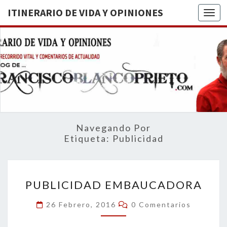
ITINERARIO DE VIDA Y OPINIONES
Togg
ITINERA
BREVE
RECORRIDO
VITAL Y
DE VIDA
COMENTARIOS
DE
OPINION
ACTUALIDAD
Navegando Por
Etiqueta:
Publicidad
PUBLICIDAD
PUBLICIDAD EMBAUCADORA
EMBAUCADORA
Comentarios
26 Febrero, 2016
0 Comentarios