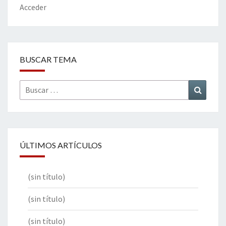
k
tir
Acceder
BUSCAR TEMA
Buscar
Buscar
por:
ÚLTIMOS ARTÍCULOS
(sin título)
(sin título)
(sin título)