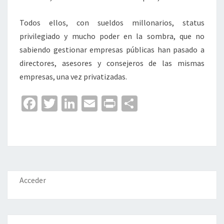
Todos ellos, con sueldos millonarios, status
privilegiado y mucho poder en la sombra, que no
sabiendo gestionar empresas públicas han pasado a
directores, asesores y consejeros de las mismas
empresas, una vez privatizadas.
Fa
T
Li
E
Pr
C
ce
wi
n
m
in
o
b
tt
ke
ai
t
m
o
er
dI
l
p
o
n
ar
k
tir
Acceder