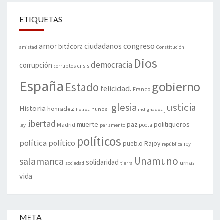
ETIQUETAS
amor
congreso
ciudadanos
bitácora
amistad
Constitución
Dios
democracia
corrupción
corruptos
crisis
España
gobierno
Estado
felicidad.
Franco
justicia
Iglesia
Historia
honradez
hunos
hotros
indignados
libertad
muerte
politiqueros
Madrid
paz
poeta
ley
parlamento
políticos
política
político
pueblo
Rajoy
rey
república
Unamuno
salamanca
solidaridad
urnas
sociedad
tierra
vida
META