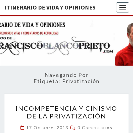
ITINERARIO DE VIDA Y OPINIONES
Togg
ITINERA
BREVE
RECORRIDO
VITAL Y
DE VIDA
COMENTARIOS
DE
OPINION
ACTUALIDAD
Navegando Por
Etiqueta:
Privatización
INCOMPETENCIA
INCOMPETENCIA Y CINISMO
Y
DE LA PRIVATIZACIÓN
CINISMO
DE
Comentarios
17 Octubre, 2013
0 Comentarios