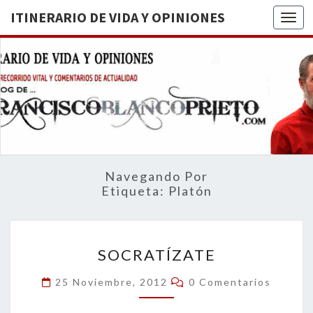
ITINERARIO DE VIDA Y OPINIONES
Togg
ITINERA
BREVE
RECORRIDO
VITAL Y
DE VIDA
COMENTARIOS
DE
OPINION
ACTUALIDAD
Navegando Por
Etiqueta:
Platón
SOCRATÍZATE
SOCRATÍZATE
Comentarios
25 Noviembre, 2012
0 Comentarios