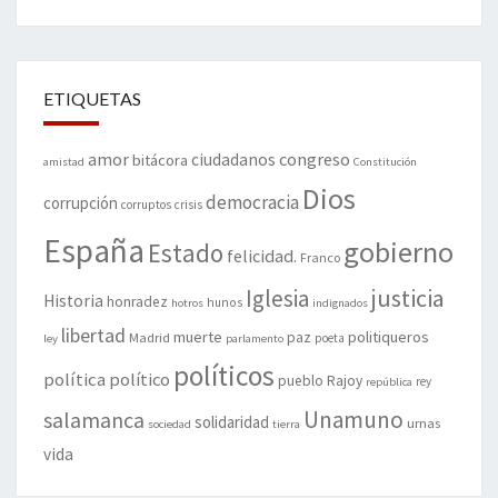
ETIQUETAS
amor
congreso
ciudadanos
bitácora
amistad
Constitución
Dios
democracia
corrupción
corruptos
crisis
España
gobierno
Estado
felicidad.
Franco
justicia
Iglesia
Historia
honradez
hunos
hotros
indignados
libertad
muerte
politiqueros
Madrid
paz
poeta
ley
parlamento
políticos
política
político
pueblo
Rajoy
rey
república
Unamuno
salamanca
solidaridad
urnas
sociedad
tierra
vida