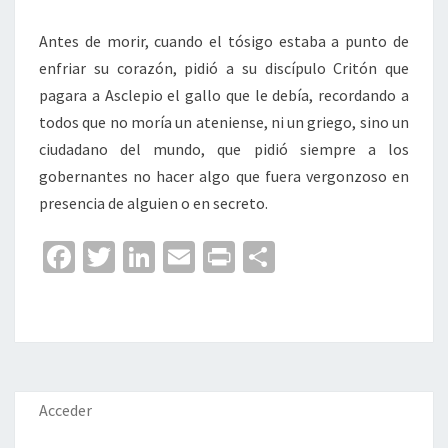
Antes de morir, cuando el tósigo estaba a punto de
enfriar su corazón, pidió a su discípulo Critón que
pagara a Asclepio el gallo que le debía, recordando a
todos que no moría un ateniense, ni un griego, sino un
ciudadano del mundo, que pidió siempre a los
gobernantes no hacer algo que fuera vergonzoso en
presencia de alguien o en secreto.
Fa
T
Li
E
Pr
C
ce
wi
n
m
in
o
b
tt
ke
ai
t
m
o
er
dI
l
p
o
n
ar
k
tir
Acceder