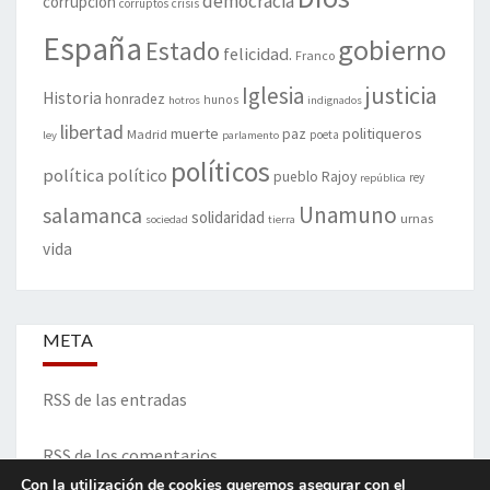
democracia
corrupción
corruptos
crisis
España
gobierno
Estado
felicidad.
Franco
justicia
Iglesia
Historia
honradez
hunos
hotros
indignados
libertad
muerte
politiqueros
Madrid
paz
poeta
ley
parlamento
políticos
política
político
pueblo
Rajoy
rey
república
Unamuno
salamanca
solidaridad
urnas
sociedad
tierra
vida
META
RSS de las entradas
RSS de los comentarios
Con la utilización de cookies queremos asegurar con el