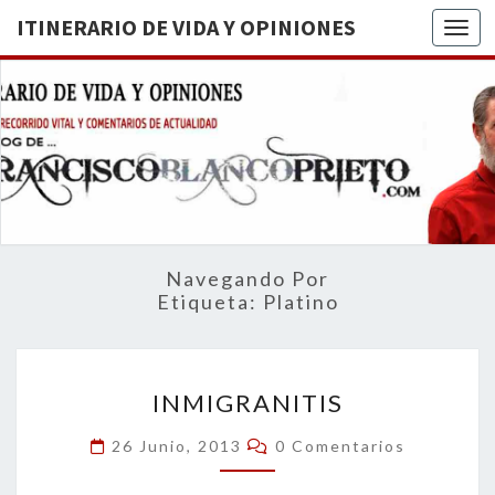
ITINERARIO DE VIDA Y OPINIONES
Togg
ITINERA
BREVE
RECORRIDO
VITAL Y
DE VIDA
COMENTARIOS
DE
OPINION
ACTUALIDAD
Navegando Por
Etiqueta:
Platino
INMIGRANITIS
INMIGRANITIS
Comentarios
26 Junio, 2013
0 Comentarios