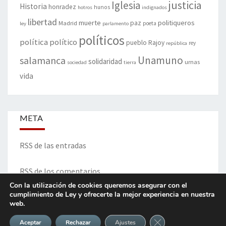
justicia
Iglesia
Historia
honradez
hunos
hotros
indignados
libertad
muerte
politiqueros
Madrid
paz
poeta
ley
parlamento
políticos
política
político
pueblo
Rajoy
rey
república
Unamuno
salamanca
solidaridad
urnas
sociedad
tierra
vida
META
RSS de las entradas
RSS de los comentarios
Con la utilización de cookies queremos asegurar con el
cumplimiento de Ley y ofrecerte la mejor experiencia en nuestra
web.
ITINERARIO DE VIDA Y OPINIONES - Francisco Blanco Prieto
Cerrar el banner de 
Aceptar
Rechazar
Ajustes