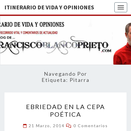
ITINERARIO DE VIDA Y OPINIONES
Togg
ITINERA
BREVE
RECORRIDO
VITAL Y
DE VIDA
COMENTARIOS
DE
OPINION
ACTUALIDAD
Navegando Por
Etiqueta:
Pitarra
EBRIEDAD
EBRIEDAD EN LA CEPA
EN
POÉTICA
LA
CEPA
Comentarios
21 Marzo, 2014
0 Comentarios