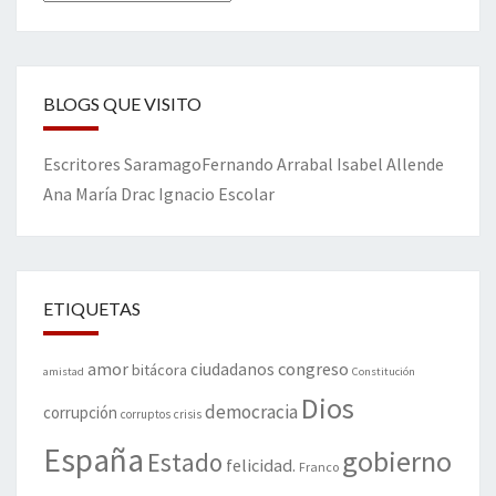
BLOGS QUE VISITO
Escritores
Saramago
Fernando Arrabal
Isabel Allende
Ana María Drac
Ignacio Escolar
ETIQUETAS
amor
congreso
ciudadanos
bitácora
amistad
Constitución
Dios
democracia
corrupción
corruptos
crisis
España
gobierno
Estado
felicidad.
Franco