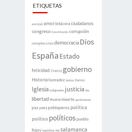
ETIQUETAS
amor
ciudadanos
bitácora
amistad
congreso
corrupción
Constitución
Dios
democracia
corruptos
crisis
España
Estado
gobierno
felicidad.
Franco
Historia
honradez
hunos
hotros
justicia
Iglesia
indignados
ley
libertad
muerte
Madrid
parlamento
política
politiqueros
paz
poeta
políticos
político
pueblo
salamanca
Rajoy
rey
república