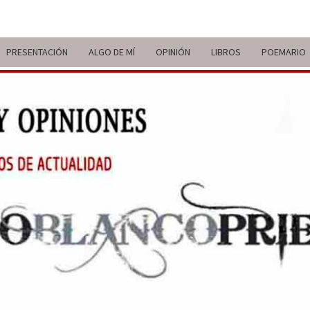
PRESENTACIÓN
ALGO DE MÍ
OPINIÓN
LIBROS
POEMARIO
ITIN
BREVE
RECORRIDO
VITAL Y
COMENTARIOS
DE V
DE
ACTUALIDAD