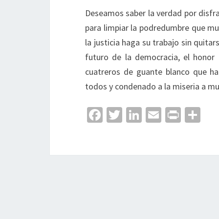
Deseamos saber la verdad por disfra
para limpiar la podredumbre que muc
la justicia haga su trabajo sin quitar
futuro de la democracia, el honor 
cuatreros de guante blanco que ha
todos y condenado a la miseria a m
Fa
T
Li
E
Pr
C
ce
wi
n
m
in
o
b
tt
ke
ai
t
m
o
er
dI
l
p
o
n
ar
k
tir