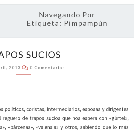
OPIN
Navegando Por
Etiqueta:
Pimpampún
TRAPOS
APOS SUCIOS
SUCIOS
Comentarios
ril, 2013
0 Comentarios
es políticos, coristas, intermediarios, esposas y dirigentes
l reguero de trapos sucios que nos espera con «gúrtel»,
os», «bárcenas», «valensia» y otros, sabiendo que lo más