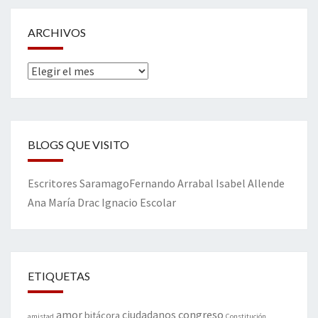
ARCHIVOS
Archivos
BLOGS QUE VISITO
Escritores
Saramago
Fernando Arrabal
Isabel Allende
Ana María Drac
Ignacio Escolar
ETIQUETAS
amor
congreso
ciudadanos
bitácora
amistad
Constitución