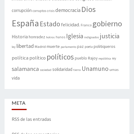
Dios
democracia
corrupción
corruptos
crisis
España
gobierno
Estado
felicidad.
Franco
justicia
Iglesia
Historia
honradez
hunos
hotros
indignados
libertad
muerte
politiqueros
Madrid
paz
poeta
ley
parlamento
políticos
política
político
pueblo
Rajoy
rey
república
Unamuno
salamanca
solidaridad
urnas
sociedad
tierra
vida
META
RSS de las entradas