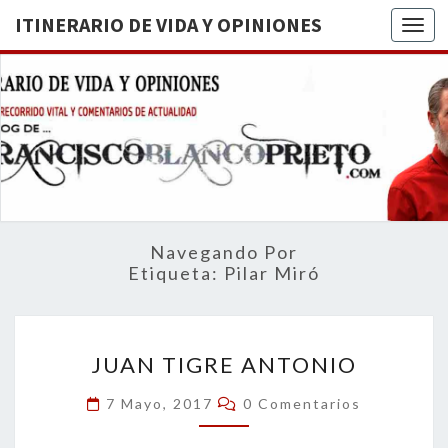
ITINERARIO DE VIDA Y OPINIONES
Togg
ITINERA
BREVE
RECORRIDO
VITAL Y
DE VIDA
COMENTARIOS
DE
OPINION
ACTUALIDAD
Navegando Por
Etiqueta:
Pilar Miró
JUAN
JUAN TIGRE ANTONIO
TIGRE
ANTONIO
Comentarios
7 Mayo, 2017
0 Comentarios