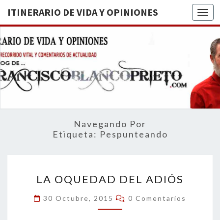
ITINERARIO DE VIDA Y OPINIONES
Togg
ITINERA
BREVE
RECORRIDO
VITAL Y
DE VIDA
COMENTARIOS
DE
OPINION
ACTUALIDAD
Navegando Por
Etiqueta:
Pespunteando
LA
LA OQUEDAD DEL ADIÓS
OQUEDAD
DEL
Comentarios
30 Octubre, 2015
0 Comentarios
ADIÓS