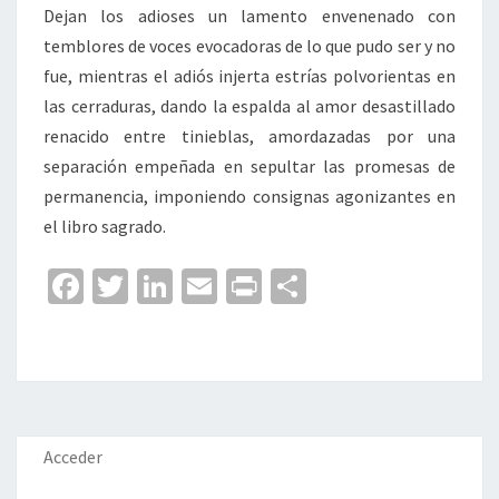
Dejan los adioses un lamento envenenado con
temblores de voces evocadoras de lo que pudo ser y no
fue, mientras el adiós injerta estrías polvorientas en
las cerraduras, dando la espalda al amor desastillado
renacido entre tinieblas, amordazadas por una
separación empeñada en sepultar las promesas de
permanencia, imponiendo consignas agonizantes en
el libro sagrado.
Fa
T
Li
E
Pr
C
ce
wi
n
m
in
o
b
tt
ke
ai
t
m
o
er
dI
l
p
o
n
ar
k
tir
Acceder