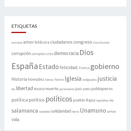
ETIQUETAS
amor
congreso
ciudadanos
bitácora
amistad
Constitución
Dios
democracia
corrupción
corruptos
crisis
España
gobierno
Estado
felicidad.
Franco
justicia
Iglesia
Historia
honradez
hunos
hotros
indignados
libertad
muerte
politiqueros
Madrid
paz
poeta
ley
parlamento
políticos
política
político
pueblo
Rajoy
rey
república
Unamuno
salamanca
solidaridad
urnas
sociedad
tierra
vida