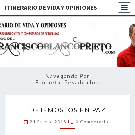
ITINERARIO DE VIDA Y OPINIONES
Togg
ITINERA
BREVE
RECORRIDO
VITAL Y
DE VIDA
COMENTARIOS
DE
OPINION
ACTUALIDAD
Navegando Por
Etiqueta:
Pesadumbre
DEJÉMOSLOS
DEJÉMOSLOS EN PAZ
EN
PAZ
Comentarios
24 Enero, 2013
0 Comentarios