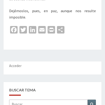
Dejémoslos, pues, en paz, aunque nos resulte
imposible.
Fa
T
Li
E
Pr
C
ce
wi
n
m
in
o
b
tt
ke
ai
t
m
o
er
dI
l
p
o
n
ar
k
tir
Acceder
BUSCAR TEMA
Buscar
Buscar