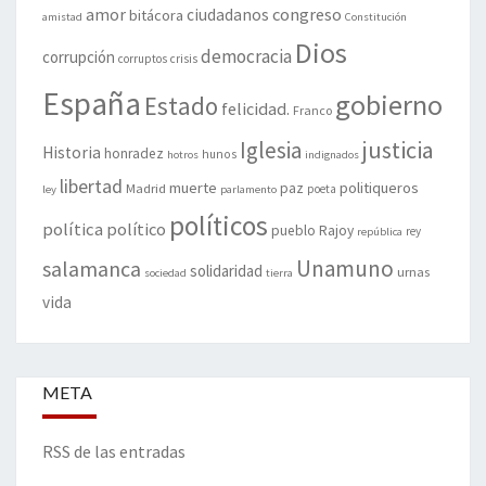
amor
congreso
ciudadanos
bitácora
amistad
Constitución
Dios
democracia
corrupción
corruptos
crisis
España
gobierno
Estado
felicidad.
Franco
justicia
Iglesia
Historia
honradez
hunos
hotros
indignados
libertad
muerte
politiqueros
Madrid
paz
poeta
ley
parlamento
políticos
política
político
pueblo
Rajoy
rey
república
Unamuno
salamanca
solidaridad
urnas
sociedad
tierra
vida
META
RSS de las entradas