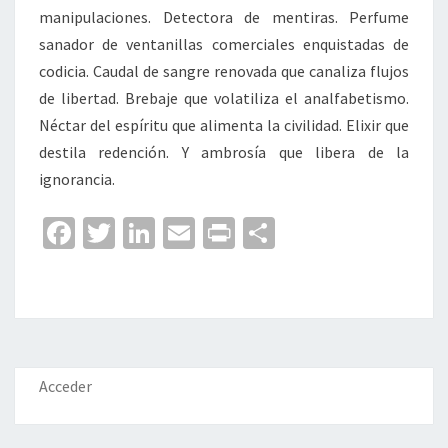
manipulaciones. Detectora de mentiras. Perfume
sanador de ventanillas comerciales enquistadas de
codicia. Caudal de sangre renovada que canaliza flujos
de libertad. Brebaje que volatiliza el analfabetismo.
Néctar del espíritu que alimenta la civilidad. Elixir que
destila redención. Y ambrosía que libera de la
ignorancia.
Fa
T
Li
E
Pr
C
ce
wi
n
m
in
o
b
tt
ke
ai
t
m
o
er
dI
l
p
o
n
ar
k
tir
Acceder