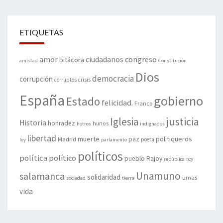
ETIQUETAS
amor
congreso
ciudadanos
bitácora
amistad
Constitución
Dios
democracia
corrupción
corruptos
crisis
España
gobierno
Estado
felicidad.
Franco
justicia
Iglesia
Historia
honradez
hunos
hotros
indignados
libertad
muerte
politiqueros
Madrid
paz
poeta
ley
parlamento
políticos
política
político
pueblo
Rajoy
rey
república
Unamuno
salamanca
solidaridad
urnas
sociedad
tierra
vida