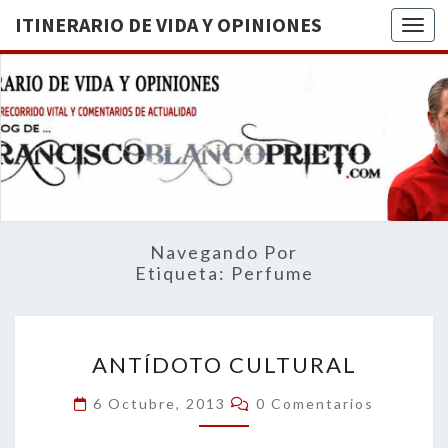
ITINERARIO DE VIDA Y OPINIONES
Togg
ITINERA
BREVE
RECORRIDO
VITAL Y
DE VIDA
COMENTARIOS
DE
OPINION
ACTUALIDAD
Navegando Por
Etiqueta:
Perfume
ANTÍDOTO
ANTÍDOTO CULTURAL
CULTURAL
Comentarios
6 Octubre, 2013
0 Comentarios