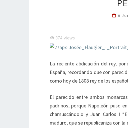
P
6 Ju
374
views
La reciente abdicación del rey, po
España, recordando que con parecido
como hoy de 1808 rey de los español
El parecido entre ambos monarcas 
padrinos, porque Napoleón puso en
chamuscándolo y Juan Carlos I “El
maduro, que se republicaniza con la 