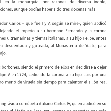
 en la monarquía, por razones de diversa índole,
ciones, aunque podían haber sido tres docenas más.
or Carlos – que fue I y V, según se mire-, quien abdicó
dejando el imperio a su hermano Fernando y la corona
s ultramarinas y tierras italianas, a su hijo Felipe, antes
 ya desdentada y goteada, al Monasterio de Yuste, para
ajo.
 borbones, siendo el primero de ellos en decidirse a dejar
lipe V en 1724, cediendo la corona a su hijo Luis por una
 murió de viruela sin tiempo para calentar el sillón real
ingrávido cornúpeta italiano Carlos IV, quien abdicó en su
 tras el Motín de Aranjuez, incapaz de soportar por más