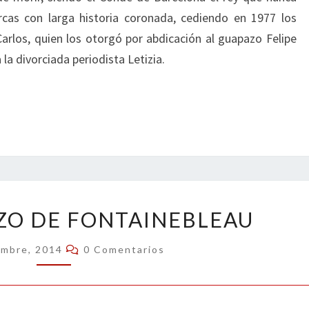
rcas con larga historia coronada, cediendo en 1977 los
Carlos, quien los otorgó por abdicación al guapazo Felipe
 la divorciada periodista Letizia.
EL
ZO DE FONTAINEBLEAU
GABACHAZO
DE
Comentarios
embre, 2014
0 Comentarios
FONTAINEBLEAU