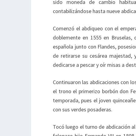
sido moneda de cambio habitual
contabilizándose hasta nueve abdica
Comenzó el abdiqueo con el emperad
doblemente en 1555 en Bruselas, 
española junto con Flandes, posesione
de retirarse su cesárea majestad,
dedicarse a pescar y oír misas a dest
Continuaron las abdicaciones con los
el trono el primerizo borbón don Fe
temporada, pues el joven quinceañero
con sus verdes posaderas.
Tocó luego el turno de abdicación al 
felonazo hijo Fernando VII en 1808,