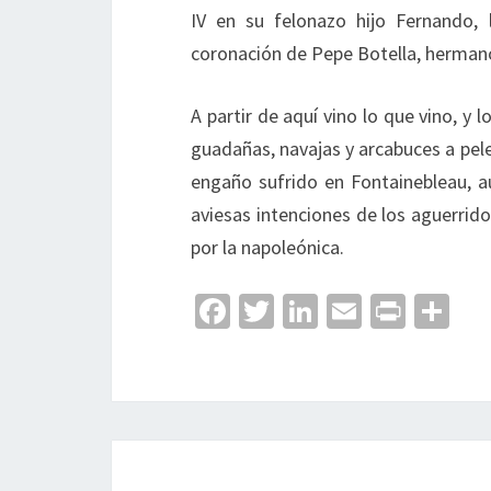
IV en su felonazo hijo Fernando,
coronación de Pepe Botella, herman
A partir de aquí vino lo que vino, y 
guadañas, navajas y arcabuces a pele
engaño sufrido en Fontainebleau, 
aviesas intenciones de los aguerrid
por la napoleónica.
Fa
T
Li
E
Pr
C
ce
wi
n
m
in
o
b
tt
ke
ai
t
m
o
er
dI
l
p
o
n
ar
k
tir