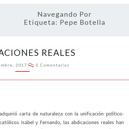
OPIN
Navegando Por
Etiqueta:
Pepe Botella
ABDICACIONES
ACIONES REALES
REALES
Comentarios
embre, 2017
0 Comentarios
quirió carta de naturaleza con la unificación político-
ecatólicos Isabel y Fernando, las abdicaciones reales han