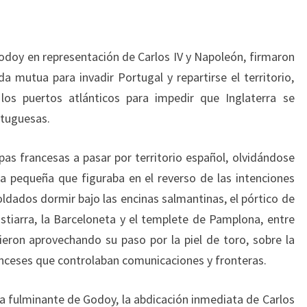
Godoy en representación de Carlos IV y Napoleón, firmaron
a mutua para invadir Portugal y repartirse el territorio,
os puertos atlánticos para impedir que Inglaterra se
rtuguesas.
pas francesas a pasar por territorio español, olvidándose
tra pequeña que figuraba en el reverso de las intenciones
ldados dormir bajo las encinas salmantinas, el pórtico de
ostiarra, la Barceloneta y el templete de Pamplona, entre
ieron aprovechando su paso por la piel de toro, sobre la
nceses que controlaban comunicaciones y fronteras.
da fulminante de Godoy, la abdicación inmediata de Carlos