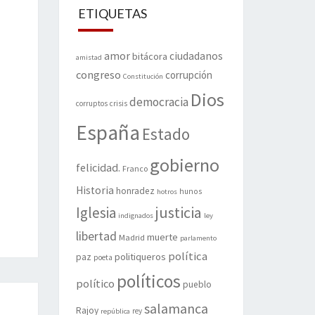
ETIQUETAS
amor
ciudadanos
bitácora
amistad
congreso
corrupción
Constitución
Dios
democracia
corruptos
crisis
España
Estado
gobierno
felicidad.
Franco
Historia
honradez
hunos
hotros
justicia
Iglesia
indignados
ley
libertad
muerte
Madrid
parlamento
política
politiqueros
paz
poeta
políticos
político
pueblo
salamanca
Rajoy
rey
república