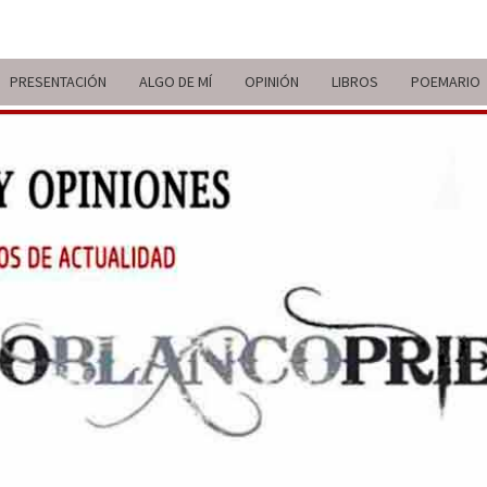
PRESENTACIÓN
ALGO DE MÍ
OPINIÓN
LIBROS
POEMARIO
ITIN
BREVE
RECORRIDO
VITAL Y
COMENTARIOS
DE V
DE
ACTUALIDAD