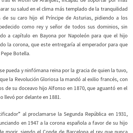
arar su salud en el clima más templado de la tranquilidad
de su caro hijo el Príncipe de Asturias, pidiendo a los
bedecido como rey y señor de todos sus dominios, sin
ado a capítulo en Bayona por Napoleón para que el hijo
ndo la corona, que este entregaría al emperador para que
 Pepe Botella.
se pueda y ninfómana reina por la gracia de quien la tuvo,
que la Revolución Gloriosa la mandó al exilio francés, con
s de su doceavo hijo Alfonso en 1870, que aguantó en el
o llevó por delante en 1881.
cificador” al proclamarse la Segunda República en 1931,
enunciando en 1947 a la corona española a favor de su hijo
de morir, siendo el Conde de Barcelona el rey que nunca