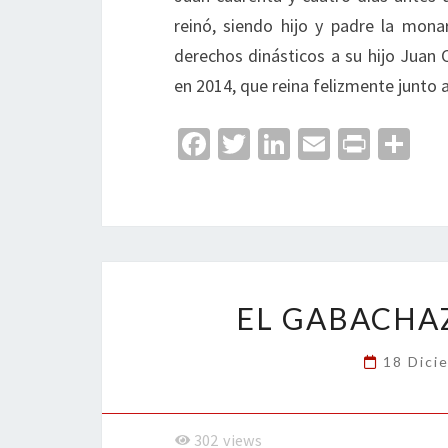
reinó, siendo hijo y padre la mona
derechos dinásticos a su hijo Juan 
en 2014, que reina felizmente junto a
Fa
T
Li
E
Pr
C
ce
wi
n
m
in
o
b
tt
ke
ai
t
m
o
er
dI
l
p
o
n
ar
k
tir
EL GABACHA
18 Dici
302
views