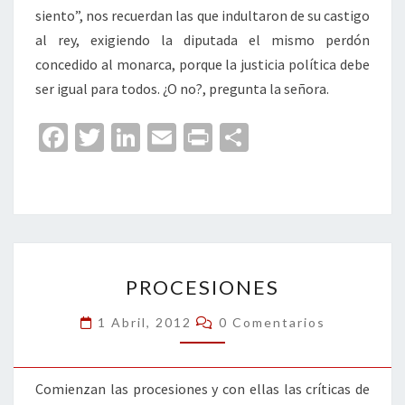
siento”, nos recuerdan las que indultaron de su castigo
al rey, exigiendo la diputada el mismo perdón
concedido al monarca, porque la justicia política debe
ser igual para todos. ¿O no?, pregunta la señora.
Fa
T
Li
E
Pr
C
ce
wi
n
m
in
o
b
tt
ke
ai
t
m
o
er
dI
l
p
o
n
ar
PROCESIONES
k
tir
PROCESIONES
Comentarios
1 Abril, 2012
0 Comentarios
Comienzan las procesiones y con ellas las críticas de