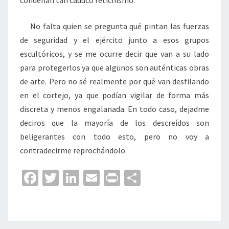
condenan tan caduco fetichismo.
No falta quien se pregunta qué pintan las fuerzas
de seguridad y el ejército junto a esos grupos
escultóricos, y se me ocurre decir que van a su lado
para protegerlos ya que algunos son auténticas obras
de arte. Pero no sé realmente por qué van desfilando
en el cortejo, ya que podían vigilar de forma más
discreta y menos engalanada. En todo caso, dejadme
deciros que la mayoría de los descreídos son
beligerantes con todo esto, pero no voy a
contradecirme reprochándolo.
Fa
T
Li
E
Pr
C
ce
wi
n
m
in
o
b
tt
ke
ai
t
m
o
er
dI
l
p