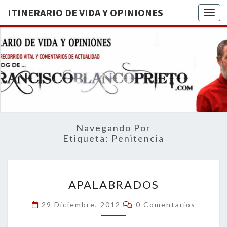
ITINERARIO DE VIDA Y OPINIONES
Togg
ITINERA
BREVE
RECORRIDO
VITAL Y
DE VIDA
COMENTARIOS
DE
OPINION
ACTUALIDAD
Navegando Por
Etiqueta:
Penitencia
APALABRADOS
APALABRADOS
Comentarios
29 Diciembre, 2012
0 Comentarios