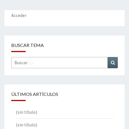
o
n
ar
k
tir
Acceder
BUSCAR TEMA
Buscar
Buscar
por:
ÚLTIMOS ARTÍCULOS
(sin título)
(sin título)