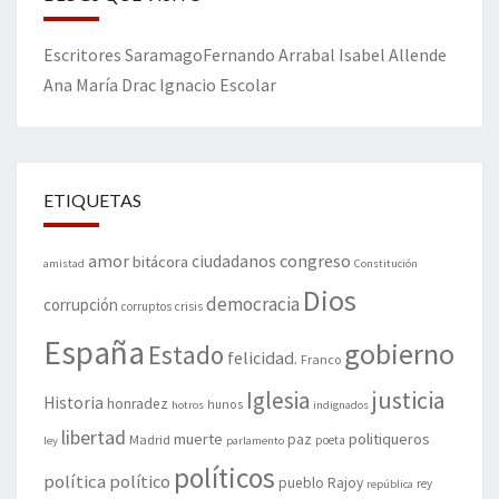
Escritores
Saramago
Fernando Arrabal
Isabel Allende
Ana María Drac
Ignacio Escolar
ETIQUETAS
amor
congreso
ciudadanos
bitácora
amistad
Constitución
Dios
democracia
corrupción
corruptos
crisis
España
gobierno
Estado
felicidad.
Franco
justicia
Iglesia
Historia
honradez
hunos
hotros
indignados
libertad
muerte
politiqueros
Madrid
paz
poeta
ley
parlamento
políticos
política
político
pueblo
Rajoy
rey
república