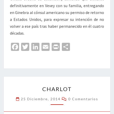
definitivamente en Vevey con su familia, entregando
en Ginebra al cónsul americano su permiso de retorno
a Estados Unidos, para expresar su intención de no
volver a ese país tras haber permanecido en él cuatro
décadas.
Fa
T
Li
E
Pr
C
ce
wi
n
m
in
o
b
tt
ke
ai
t
m
o
er
dI
l
p
o
n
ar
CHARLOT
k
tir
CHARLOT
Comentarios
25 Diciembre, 2014
0 Comentarios