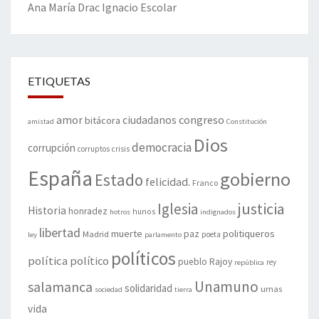
Ana María Drac
Ignacio Escolar
ETIQUETAS
amor
congreso
ciudadanos
bitácora
amistad
Constitución
Dios
democracia
corrupción
corruptos
crisis
España
gobierno
Estado
felicidad.
Franco
justicia
Iglesia
Historia
honradez
hunos
hotros
indignados
libertad
muerte
politiqueros
Madrid
paz
poeta
ley
parlamento
políticos
política
político
pueblo
Rajoy
rey
república
Unamuno
salamanca
solidaridad
urnas
sociedad
tierra
vida