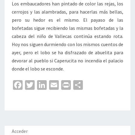
Los embaucadores han pintado de color las rejas, los
cerrojos y las alambradas, para hacerlas más bellas,
pero su hedor es el mismo. El payaso de las
bofetadas sigue recibiendo las mismas bofetadas y la
cabeza del niño de Vallecas continúa estando rota.
Hoy nos siguen durmiendo con los mismos cuentos de
ayer, pero el lobo se ha disfrazado de abuelita para
devorar al pueblo si Caperucita no incendia el palacio
donde el lobo se esconde.
Fa
T
Li
E
Pr
C
ce
wi
n
m
in
o
b
tt
ke
ai
t
m
o
er
dI
l
p
o
n
ar
k
tir
Acceder