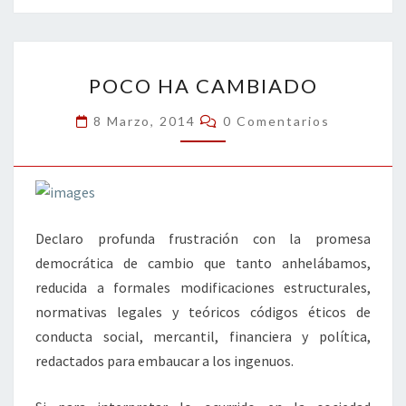
o
er
dI
l
p
o
n
ar
POCO
k
tir
POCO HA CAMBIADO
HA
CAMBIADO
Comentarios
8 Marzo, 2014
0 Comentarios
Declaro profunda frustración con la promesa
democrática de cambio que tanto anhelábamos,
reducida a formales modificaciones estructurales,
normativas legales y teóricos códigos éticos de
conducta social, mercantil, financiera y política,
redactados para embaucar a los ingenuos.