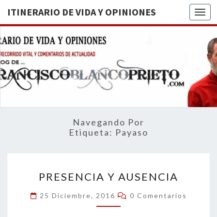
ITINERARIO DE VIDA Y OPINIONES
Togg
ITINERA
BREVE
RECORRIDO
VITAL Y
DE VIDA
COMENTARIOS
DE
OPINION
ACTUALIDAD
Navegando Por
Etiqueta:
Payaso
PRESENCIA
PRESENCIA Y AUSENCIA
Y
AUSENCIA
Comentarios
25 Diciembre, 2016
0 Comentarios