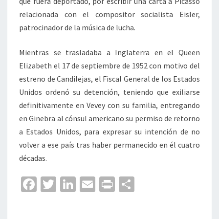
que fuera deportado, por escribir una carta a Picasso
relacionada con el compositor socialista Eisler,
patrocinador de la música de lucha.
Mientras se trasladaba a Inglaterra en el Queen
Elizabeth el 17 de septiembre de 1952 con motivo del
estreno de Candilejas, el Fiscal General de los Estados
Unidos ordenó su detención, teniendo que exiliarse
definitivamente en Vevey con su familia, entregando
en Ginebra al cónsul americano su permiso de retorno
a Estados Unidos, para expresar su intención de no
volver a ese país tras haber permanecido en él cuatro
décadas.
Fa
T
Li
E
Pr
C
ce
wi
n
m
in
o
b
tt
ke
ai
t
m