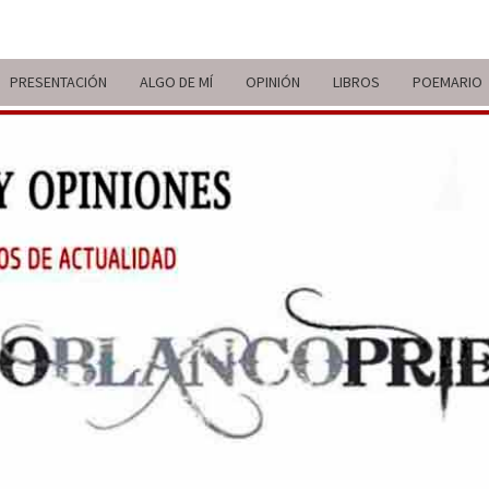
PRESENTACIÓN
ALGO DE MÍ
OPINIÓN
LIBROS
POEMARIO
ITIN
BREVE
RECORRIDO
VITAL Y
COMENTARIOS
DE V
DE
ACTUALIDAD