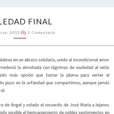
SOLEDAD
LEDAD FINAL
FINAL
Comentarios
arzo, 2012
1 Comentario
abras en un abrazo solidario, unido al incondicional amor
humedeció la almohada con lágrimas de viudedad al verlo
tenido más opción que tomar la pluma para verter el
rdo puso en la orfandad que compartimos, aunque jamás
al.
ra de Ángel y volado el recuerdo de José María a lejanos
iendo posible el hermanamiento de nobles sentimientos en