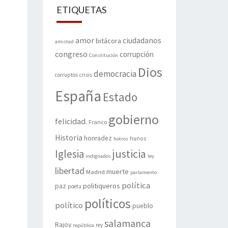
ETIQUETAS
amor
ciudadanos
bitácora
amistad
congreso
corrupción
Constitución
Dios
democracia
corruptos
crisis
España
Estado
gobierno
felicidad.
Franco
Historia
honradez
hunos
hotros
justicia
Iglesia
indignados
ley
libertad
muerte
Madrid
parlamento
política
politiqueros
paz
poeta
políticos
político
pueblo
salamanca
Rajoy
rey
república