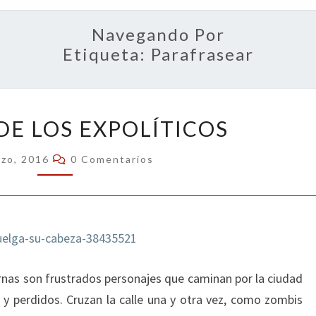
OPIN
Navegando Por
Etiqueta:
Parafrasear
SOLEDAD
DE LOS EXPOLÍTICOS
DE
LOS
Comentarios
rzo, 2016
0 Comentarios
EXPOLÍTICOS
urnas son frustrados personajes que caminan por la ciudad
o y perdidos. Cruzan la calle una y otra vez, como zombis