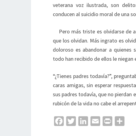
veterana voz ilustrada, son delit
conducen al suicidio moral de una so
Pero más triste es olvidarse de 
que los olvidan. Más ingrato es olvi
doloroso es abandonar a quienes s
todo han recibido de ellos le niegan 
“¿Tienes padres todavía?”, pregunta
caras amigas, sin esperar respuest
sus padres todavía, que no pierdan 
rubicón de la vida no cabe el arrepen
Fa
T
Li
E
Pr
C
ce
wi
n
m
in
o