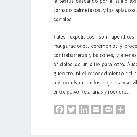
la testuz buscando por el suelo los
tornado palmetazos; y los aplausos,
corrales.
Tales expolíticos son apéndices
inauguraciones, ceremonias y proce
contrabarreras y balcones, y apenas
oficiales de un sitio para otro. Au
guerrero, ni el reconocimiento del 
mismo olvido de los objetos inserv
entre polvo, telarañas y roedores.
Fa
T
Li
E
Pr
C
ce
wi
n
m
in
o
b
tt
ke
ai
t
m