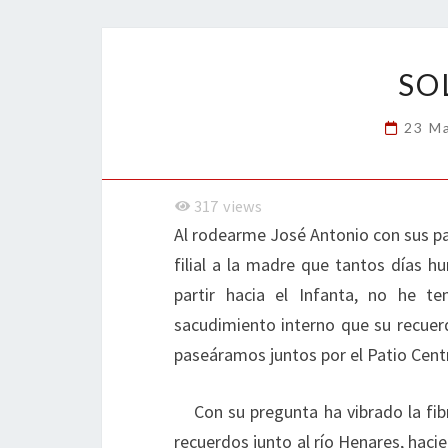
o
er
dI
l
p
o
n
ar
k
tir
SO
23 M
317
views
Al rodearme José Antonio con sus pal
filial a la madre que tantos días 
partir hacia el Infanta, no he 
sacudimiento interno que su recue
paseáramos juntos por el Patio Centr
Con su pregunta ha vibrado la fib
recuerdos junto al río Henares, hac