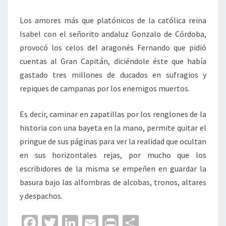
Los amores más que platónicos de la católica reina
Isabel con el señorito andaluz Gonzalo de Córdoba,
provocó los celos del aragonés Fernando que pidió
cuentas al Gran Capitán, diciéndole éste que había
gastado tres millones de ducados en sufragios y
repiques de campanas por los enemigos muertos.
Es decir, caminar en zapatillas por los renglones de la
historia con una bayeta en la mano, permite quitar el
pringue de sus páginas para ver la realidad que ocultan
en sus horizontales rejas, por mucho que los
escribidores de la misma se empeñen en guardar la
basura bajo las alfombras de alcobas, tronos, altares
y despachos.
Fa
T
Li
E
Pr
C