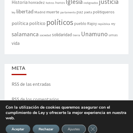
justicia
Iglesia
Historia
honradez
hunos
hotros
indignados
libertad
muerte
politiqueros
Madrid
paz
poeta
ley
parlamento
políticos
política
político
pueblo
Rajoy
rey
república
Unamuno
salamanca
solidaridad
urnas
sociedad
tierra
vida
META
RSS de las entradas
RSS de los comentarios
Con la utilización de cookies queremos asegurar con el
cumplimiento de Ley y ofrecerte la mejor experiencia en nuestra
web.
ITINERARIO DE VIDA Y OPINIONES - Francisco Blanco Prieto
Cerrar el banner de 
Aceptar
Rechazar
Ajustes