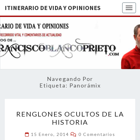
ITINERARIO DE VIDA Y OPINIONES
Togg
ITINERA
BREVE
RECORRIDO
VITAL Y
DE VIDA
COMENTARIOS
DE
OPINION
ACTUALIDAD
Navegando Por
Etiqueta:
Panorámix
RENGLONES
RENGLONES OCULTOS DE LA
OCULTOS
HISTORIA
DE
LA
Comentarios
15 Enero, 2014
0 Comentarios