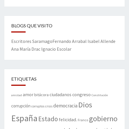
BLOGS QUE VISITO
Escritores
Saramago
Fernando Arrabal
Isabel Allende
Ana María Drac
Ignacio Escolar
ETIQUETAS
amor
congreso
ciudadanos
bitácora
amistad
Constitución
Dios
democracia
corrupción
corruptos
crisis
España
gobierno
Estado
felicidad.
Franco