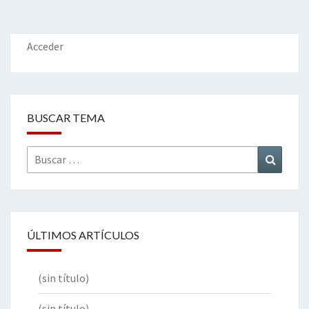
o
er
dI
l
p
o
n
ar
k
tir
Acceder
BUSCAR TEMA
Buscar
Buscar
por:
ÚLTIMOS ARTÍCULOS
(sin título)
(sin título)