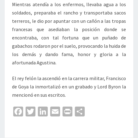
Mientras atendía a los enfermos, llevaba agua a los
soldados, preparaba el rancho y transportaba sacos
terreros, le dio por apuntar con un cañón a las tropas
francesas que asediaban la posición donde se
encontraba, con tal fortuna que un puñado de
gabachos rodaron por el suelo, provocando la huida de
los demás y dando fama, honor y gloria a la
afortunada Agustina.
El rey felón la ascendió en la carrera militar, Francisco
de Goya la inmortalizó en un grabado y Lord Byron la
mencionó en sus escritos.
Fa
T
Li
E
Pr
C
ce
wi
n
m
in
o
b
tt
ke
ai
t
m