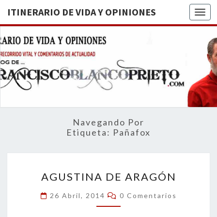
ITINERARIO DE VIDA Y OPINIONES
Togg
ITINERA
BREVE
RECORRIDO
VITAL Y
DE VIDA
COMENTARIOS
DE
OPINION
ACTUALIDAD
Navegando Por
Etiqueta:
Pañafox
AGUSTINA
AGUSTINA DE ARAGÓN
DE
ARAGÓN
Comentarios
26 Abril, 2014
0 Comentarios