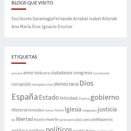
BLOGS QUE VISITO
Escritores
Saramago
Fernando Arrabal
Isabel Allende
Ana María Drac
Ignacio Escolar
ETIQUETAS
amor
congreso
ciudadanos
bitácora
amistad
Constitución
Dios
democracia
corrupción
corruptos
crisis
España
gobierno
Estado
felicidad.
Franco
justicia
Iglesia
Historia
honradez
hunos
hotros
indignados
libertad
muerte
politiqueros
Madrid
paz
poeta
ley
parlamento
políticos
política
político
pueblo
Rajoy