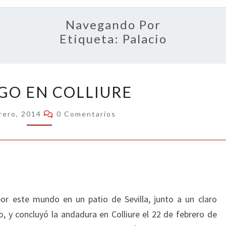
OPIN
Navegando Por
Etiqueta:
Palacio
DIÁLOGO
GO EN COLLIURE
EN
COLLIURE
Comentarios
rero, 2014
0 Comentarios
 este mundo en un patio de Sevilla, junto a un claro
 y concluyó la andadura en Colliure el 22 de febrero de