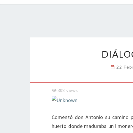
DIÁLO
22 Feb
308
views
Comenzó don Antonio su camino por
huerto donde maduraba un limonero,