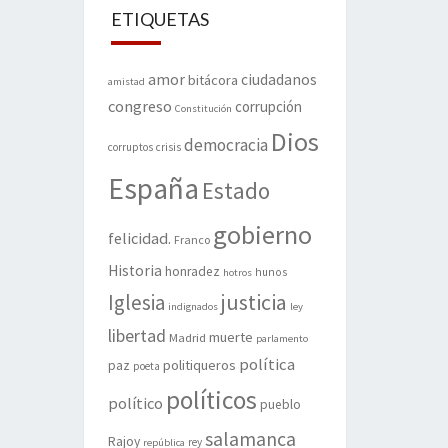
ETIQUETAS
amor
ciudadanos
bitácora
amistad
congreso
corrupción
Constitución
Dios
democracia
corruptos
crisis
España
Estado
gobierno
felicidad.
Franco
Historia
honradez
hunos
hotros
justicia
Iglesia
indignados
ley
libertad
muerte
Madrid
parlamento
política
politiqueros
paz
poeta
políticos
político
pueblo
salamanca
Rajoy
rey
república