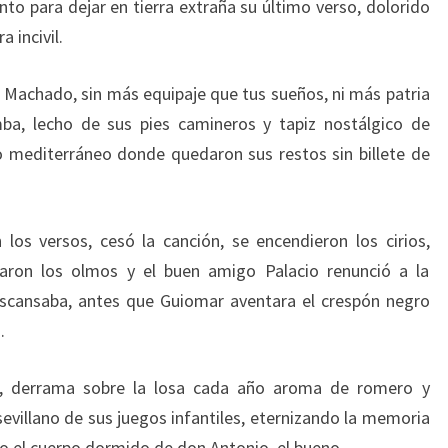
nto para dejar en tierra extraña su último verso, dolorido
a incivil.
a Machado, sin más equipaje que tus sueños, ni más patria
ba, lecho de sus pies camineros y tapiz nostálgico de
 mediterráneo donde quedaron sus restos sin billete de
los versos, cesó la canción, se encendieron los cirios,
aron los olmos y el buen amigo Palacio renunció a la
scansaba, antes que Guiomar aventara el crespón negro
.
o!, derrama sobre la losa cada año aroma de romero y
evillano de sus juegos infantiles, eternizando la memoria
io el cuerpo dormido de don Antonio, el bueno.