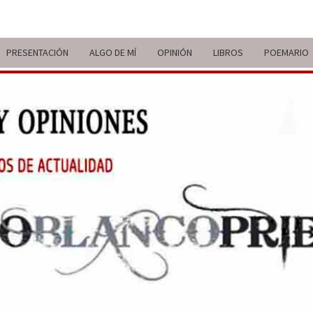
PRESENTACIÓN
ALGO DE MÍ
OPINIÓN
LIBROS
POEMARIO
ITIN
BREVE
RECORRIDO
VITAL Y
COMENTARIOS
DE V
DE
ACTUALIDAD