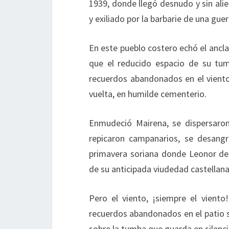
1939, donde llegó desnudo y sin alie
y exiliado por la barbarie de una guerr
En este pueblo costero echó el ancl
que el reducido espacio de su tum
recuerdos abandonados en el viento
vuelta, en humilde cementerio.
Enmudeció Mairena, se dispersaron 
repicaron campanarios, se desangr
primavera soriana donde Leonor de
de su anticipada viudedad castellana
Pero el viento, ¡siempre el vient
recuerdos abandonados en el patio s
sobre la tumba que guarda en silenc