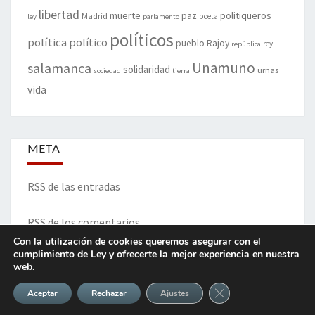
libertad
muerte
politiqueros
Madrid
paz
poeta
ley
parlamento
políticos
política
político
pueblo
Rajoy
rey
república
Unamuno
salamanca
solidaridad
urnas
sociedad
tierra
vida
META
RSS de las entradas
RSS de los comentarios
Con la utilización de cookies queremos asegurar con el
cumplimiento de Ley y ofrecerte la mejor experiencia en nuestra
web.
ITINERARIO DE VIDA Y OPINIONES - Francisco Blanco Prieto
Cerrar el banner de 
Aceptar
Rechazar
Ajustes