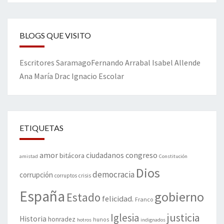
BLOGS QUE VISITO
Escritores
Saramago
Fernando Arrabal
Isabel Allende
Ana María Drac
Ignacio Escolar
ETIQUETAS
amor
congreso
ciudadanos
bitácora
amistad
Constitución
Dios
democracia
corrupción
corruptos
crisis
España
gobierno
Estado
felicidad.
Franco
justicia
Iglesia
Historia
honradez
hunos
hotros
indignados