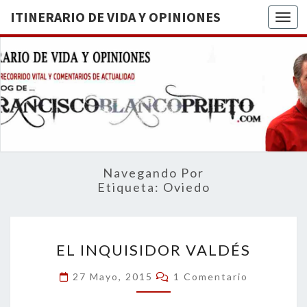
ITINERARIO DE VIDA Y OPINIONES
Togg
ITINERA
BREVE
RECORRIDO
VITAL Y
DE VIDA
COMENTARIOS
DE
OPINION
ACTUALIDAD
Navegando Por
Etiqueta:
Oviedo
EL
EL INQUISIDOR VALDÉS
INQUISIDOR
VALDÉS
Comentarios
27 Mayo, 2015
1 Comentario