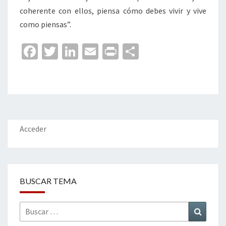
coherente con ellos, piensa cómo debes vivir y vive
como piensas”.
Fa
T
Li
E
Pr
C
ce
wi
n
m
in
o
b
tt
ke
ai
t
m
o
er
dI
l
p
o
n
ar
k
tir
Acceder
BUSCAR TEMA
Buscar
Buscar
por: