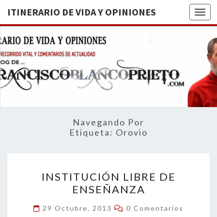
ITINERARIO DE VIDA Y OPINIONES
Togg
ITINERA
BREVE
RECORRIDO
VITAL Y
DE VIDA
COMENTARIOS
DE
OPINION
ACTUALIDAD
Navegando Por
Etiqueta:
Orovio
INSTITUCIÓN
INSTITUCIÓN LIBRE DE
LIBRE
ENSEÑANZA
DE
ENSEÑANZA
Comentarios
29 Octubre, 2013
0 Comentarios