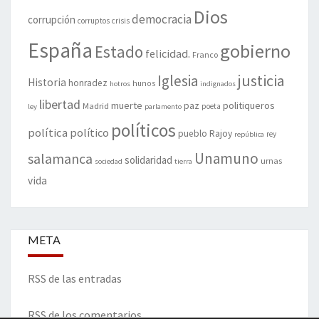
Dios
democracia
corrupción
corruptos
crisis
España
gobierno
Estado
felicidad.
Franco
justicia
Iglesia
Historia
honradez
hunos
hotros
indignados
libertad
muerte
politiqueros
Madrid
paz
poeta
ley
parlamento
políticos
política
político
pueblo
Rajoy
rey
república
Unamuno
salamanca
solidaridad
urnas
sociedad
tierra
vida
META
RSS de las entradas
RSS de los comentarios