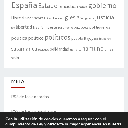
España
gobierno
Estado
felicidad.
Franco
justicia
Iglesia
Historia
honradez
hunos
hotros
indignados
libertad
muerte
politiqueros
Madrid
paz
poeta
ley
parlamento
políticos
política
político
pueblo
Rajoy
rey
república
Unamuno
salamanca
solidaridad
urnas
sociedad
tierra
vida
META
RSS de las entradas
RSS de los comentarios
Con la utilización de cookies queremos asegurar con el
cumplimiento de Ley y ofrecerte la mejor experiencia en nuestra