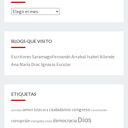
Archivos
BLOGS QUE VISITO
Escritores
Saramago
Fernando Arrabal
Isabel Allende
Ana María Drac
Ignacio Escolar
ETIQUETAS
amor
congreso
ciudadanos
bitácora
amistad
Constitución
Dios
democracia
corrupción
corruptos
crisis