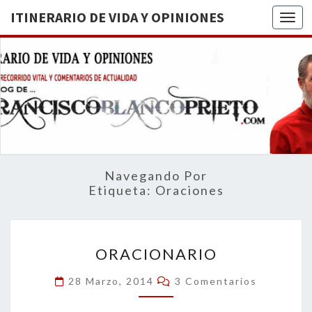
ITINERARIO DE VIDA Y OPINIONES
Togg
ITINERA
BREVE
RECORRIDO
VITAL Y
DE VIDA
COMENTARIOS
DE
OPINION
ACTUALIDAD
Navegando Por
Etiqueta:
Oraciones
ORACIONARIO
ORACIONARIO
Comentarios
28 Marzo, 2014
3 Comentarios