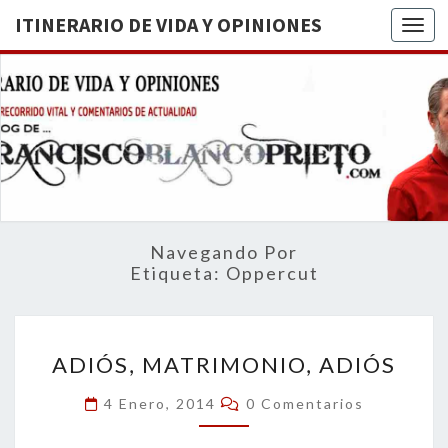
ITINERARIO DE VIDA Y OPINIONES
Togg
ITINERA
BREVE
RECORRIDO
VITAL Y
DE VIDA
COMENTARIOS
DE
OPINION
ACTUALIDAD
Navegando Por
Etiqueta:
Oppercut
ADIÓS,
ADIÓS, MATRIMONIO, ADIÓS
MATRIMONIO,
ADIÓS
Comentarios
4 Enero, 2014
0 Comentarios