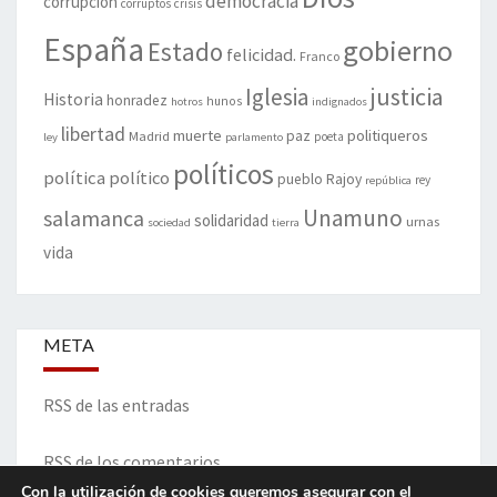
democracia
corrupción
corruptos
crisis
España
gobierno
Estado
felicidad.
Franco
justicia
Iglesia
Historia
honradez
hunos
hotros
indignados
libertad
muerte
politiqueros
Madrid
paz
poeta
ley
parlamento
políticos
política
político
pueblo
Rajoy
rey
república
Unamuno
salamanca
solidaridad
urnas
sociedad
tierra
vida
META
RSS de las entradas
RSS de los comentarios
Con la utilización de cookies queremos asegurar con el