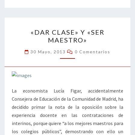
b
tt
ke
ai
t
m
o
er
dI
l
p
o
n
ar
«DAR
k
tir
«DAR CLASE» Y «SER
CLASE»
MAESTRO»
Y
«SER
Comentarios
30 Mayo, 2013
0 Comentarios
MAESTRO»
La economista Lucía Figar, accidentalmente
Consejera de Educación de la Comunidad de Madrid, ha
decidido primar la nota de la oposición sobre la
experiencia docente en las contrataciones de
interinos, porque quiere “a los mejores maestros para
los colegios públicos”, demostrando con ello un