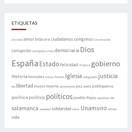
ETIQUETAS
amor
congreso
ciudadanos
bitácora
amistad
Constitución
Dios
democracia
corrupción
corruptos
crisis
España
gobierno
Estado
felicidad.
Franco
justicia
Iglesia
Historia
honradez
hunos
hotros
indignados
libertad
muerte
politiqueros
Madrid
paz
poeta
ley
parlamento
políticos
política
político
pueblo
Rajoy
rey
república
Unamuno
salamanca
solidaridad
urnas
sociedad
tierra
vida