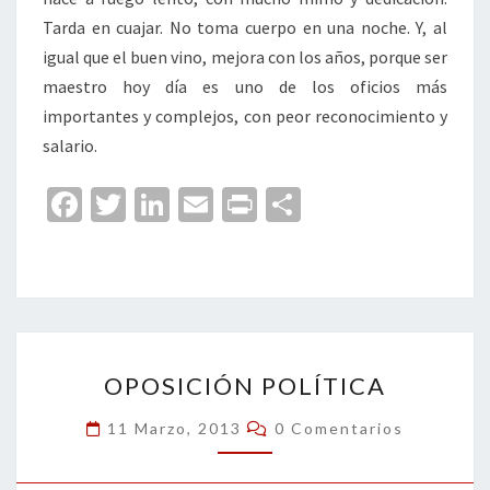
Tarda en cuajar. No toma cuerpo en una noche. Y, al
igual que el buen vino, mejora con los años, porque ser
maestro hoy día es uno de los oficios más
importantes y complejos, con peor reconocimiento y
salario.
Fa
T
Li
E
Pr
C
ce
wi
n
m
in
o
b
tt
ke
ai
t
m
o
er
dI
l
p
o
n
ar
OPOSICIÓN
k
tir
OPOSICIÓN POLÍTICA
POLÍTICA
Comentarios
11 Marzo, 2013
0 Comentarios