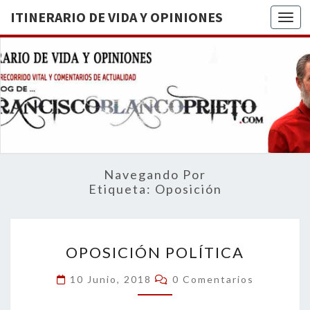
ITINERARIO DE VIDA Y OPINIONES
Togg
ITINERA
BREVE
RECORRIDO
VITAL Y
DE VIDA
COMENTARIOS
DE
OPINION
ACTUALIDAD
Navegando Por
Etiqueta:
Oposición
OPOSICIÓN
OPOSICIÓN POLÍTICA
POLÍTICA
Comentarios
10 Junio, 2018
0 Comentarios