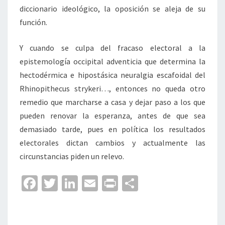
diccionario ideológico, la oposición se aleja de su
función.
Y cuando se culpa del fracaso electoral a la
epistemología occipital adventicia que determina la
hectodérmica e hipostásica neuralgia escafoidal del
Rhinopithecus strykeri…, entonces no queda otro
remedio que marcharse a casa y dejar paso a los que
pueden renovar la esperanza, antes de que sea
demasiado tarde, pues en política los resultados
electorales dictan cambios y actualmente las
circunstancias piden un relevo.
Fa
T
Li
E
Pr
C
ce
wi
n
m
in
o
b
tt
ke
ai
t
m