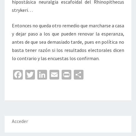
hipostásica neuralgia escafoidal del Rhinopithecus
strykeri…
Entonces no queda otro remedio que marcharse a casa
y dejar paso a los que pueden renovar la esperanza,
antes de que sea demasiado tarde, pues en política no
basta tener razón si los resultados electorales dicen
lo contrario y las encuestas los confirman.
Fa
T
Li
E
Pr
C
ce
wi
n
m
in
o
b
tt
ke
ai
t
m
o
er
dI
l
p
o
n
ar
k
tir
Acceder