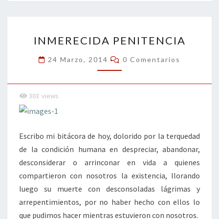
o
er
dI
l
p
o
n
ar
INMERECIDA
k
tir
INMERECIDA PENITENCIA
PENITENCIA
Comentarios
24 Marzo, 2014
0 Comentarios
303
views
Escribo mi bitácora de hoy, dolorido por la terquedad
de la condición humana en despreciar, abandonar,
desconsiderar o arrinconar en vida a quienes
compartieron con nosotros la existencia, llorando
luego su muerte con desconsoladas lágrimas y
arrepentimientos, por no haber hecho con ellos lo
que pudimos hacer mientras estuvieron con nosotros.