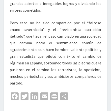
grandes aciertos e innegables logros y olvidando los
errores cometidos.
Pero esto no ha sido compartido por el “faltoso
enano cavernícola” y el “revisionista escribidor
iletrado”, que llevan el paso cambiado en una sociedad
que camina hacia el sentimiento común de
agradecimiento a un buen hombre, valiente político y
gran estadista que pilotó con éxito el cambio de
régimen en España, sorteando todas las piedras que le
pusieron en el camino los terroristas, la oposición,
muchos periodistas y sus ambiciosos compañeros de
partido.
Fa
T
Li
E
Pr
C
ce
wi
n
m
in
o