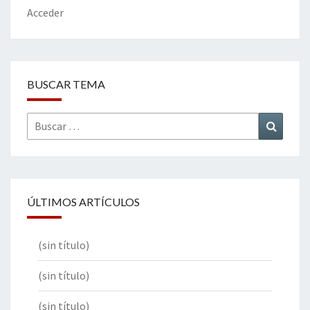
k
tir
Acceder
BUSCAR TEMA
Buscar
Buscar
por:
ÚLTIMOS ARTÍCULOS
(sin título)
(sin título)
(sin título)