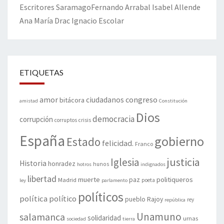
Escritores
Saramago
Fernando Arrabal
Isabel Allende
Ana María Drac
Ignacio Escolar
ETIQUETAS
amor
congreso
ciudadanos
bitácora
amistad
Constitución
Dios
democracia
corrupción
corruptos
crisis
España
gobierno
Estado
felicidad.
Franco
justicia
Iglesia
Historia
honradez
hunos
hotros
indignados
libertad
muerte
politiqueros
Madrid
paz
poeta
ley
parlamento
políticos
política
político
pueblo
Rajoy
rey
república
Unamuno
salamanca
solidaridad
urnas
sociedad
tierra