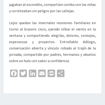
jugaban al escondite, compartían comba con las niñas
y correteaban sin peligro por las callejas.
Lejos quedan las invernales reuniones familiares en
torno al brasero cisco, oyendo silbar el viento en la
ventana y compartiendo alegrías, dolores, consejos,
esperanzas y proyectos. Entrañable diálogo,
conversación abierta y vínculo robado al trajín de la
jornada, compartido por padres, hermanos y abuelos
sobre un hule con sabor a confidencia.
Fa
T
Li
E
Pr
C
ce
wi
n
m
in
o
b
tt
ke
ai
t
m
o
er
dI
l
p
o
n
ar