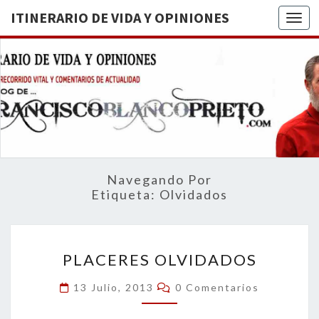
ITINERARIO DE VIDA Y OPINIONES
Togg
ITINERA
BREVE
RECORRIDO
VITAL Y
DE VIDA
COMENTARIOS
DE
OPINION
ACTUALIDAD
Navegando Por
Etiqueta:
Olvidados
PLACERES
PLACERES OLVIDADOS
OLVIDADOS
Comentarios
13 Julio, 2013
0 Comentarios