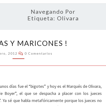
OPIN
Navegando Por
Etiqueta:
Olivara
¡
AS Y MARICONES !
MIERDAS
Y
Comentarios
ero, 2012
0 Comentarios
MARICONES
!
nos días fue el “bigotes” y hoy es el Marqués de Olivara,
e Boyer”, el que se despacha a placer con los jueces
. Ya sé que habla metafóricamente porque los jueces no