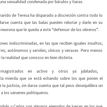
una sexualidad condenada por báculos y tiaras.
arido de Teresa ha disparado a discreción contra todo lo
darse cuenta que las balas pueden rebotar y darle en su
 neurona que le queda a este “defensor de los obreros”.
nes indiscriminadas, en las que reciben iguales insultos,
ores; autónomos y serviles; cínicos y veraces. Pero menos
 la realidad que conozco en bien distinta.
agistrados en activo y otros ya jubilados,
la mierda que se está echando sobre los que ponen el
 la justicia, sin darse cuenta que tal peso desequilibra un
a los vaivenes politiqueros.
ndrés y Carlos son algunos ejemplos de jueces en los que