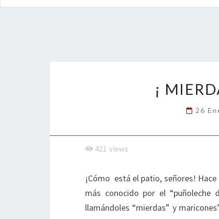
¡ MIERD
26 En
421
views
¡Cómo está el patio, señores! Hace u
más conocido por el “puñoleche d
llamándoles “mierdas” y maricones”