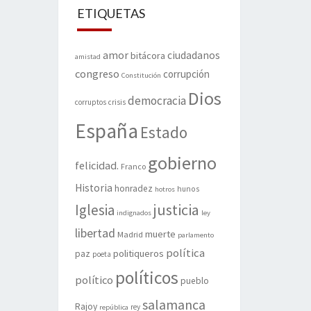
ETIQUETAS
amor
ciudadanos
bitácora
amistad
congreso
corrupción
Constitución
Dios
democracia
corruptos
crisis
España
Estado
gobierno
felicidad.
Franco
Historia
honradez
hunos
hotros
justicia
Iglesia
indignados
ley
libertad
muerte
Madrid
parlamento
política
politiqueros
paz
poeta
políticos
político
pueblo
salamanca
Rajoy
rey
república