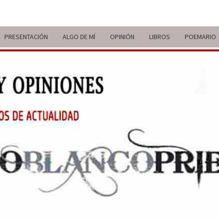
PRESENTACIÓN
ALGO DE MÍ
OPINIÓN
LIBROS
POEMARIO
ITIN
BREVE
RECORRIDO
VITAL Y
COMENTARIOS
DE V
DE
ACTUALIDAD