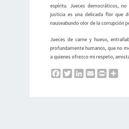
espíritu. Jueces democráticos, no 
justicia es una delicada flor que
nauseabundo olor de la corrupción po
Jueces de carne y hueso, entrañab
profundamente humanos, que no mere
a quienes ofrezco mi respeto, amista
Fa
T
Li
E
Pr
C
ce
wi
n
m
in
o
b
tt
ke
ai
t
m
o
er
dI
l
p
o
n
ar
k
tir