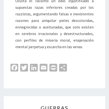
Oculta el racismo un odio injustificado a
supuestas razas inferiores creadas por los
razzistas, argumentando falsas e inexistentes
razones para aniquilar pieles descoloridas,
ennegrecidas o aceitunadas, que solo existen
en cerebros irracionales y desestructurados,
con perfiles de miseria moral, enajenación
mental perpetua y escarcha en las venas.
Fa
T
Li
E
Pr
C
ce
wi
n
m
in
o
b
tt
ke
ai
t
m
o
er
dI
l
p
o
n
ar
GUERRAS
k
tir
GUERRAS