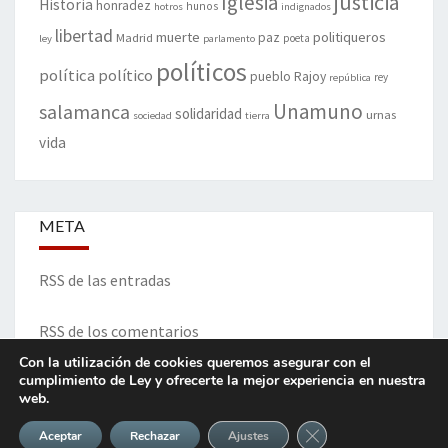
justicia
Iglesia
Historia
honradez
hunos
hotros
indignados
libertad
muerte
politiqueros
Madrid
paz
poeta
ley
parlamento
políticos
política
político
pueblo
Rajoy
rey
república
Unamuno
salamanca
solidaridad
urnas
sociedad
tierra
vida
META
RSS de las entradas
RSS de los comentarios
Con la utilización de cookies queremos asegurar con el
cumplimiento de Ley y ofrecerte la mejor experiencia en nuestra
web.
ITINERARIO DE VIDA Y OPINIONES - Francisco Blanco Prieto
Cerrar el banner de 
Aceptar
Rechazar
Ajustes