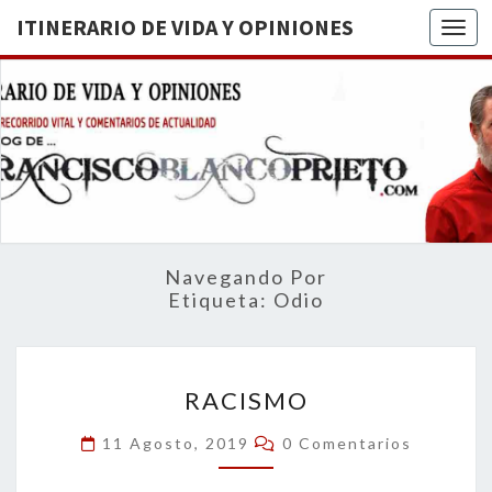
ITINERARIO DE VIDA Y OPINIONES
Togg
ITINERA
BREVE
RECORRIDO
VITAL Y
DE VIDA
COMENTARIOS
DE
OPINION
ACTUALIDAD
Navegando Por
Etiqueta:
Odio
RACISMO
RACISMO
Comentarios
11 Agosto, 2019
0 Comentarios