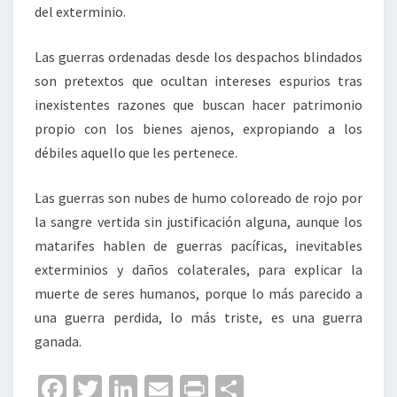
del exterminio.
Las guerras ordenadas desde los despachos blindados
son pretextos que ocultan intereses espurios tras
inexistentes razones que buscan hacer patrimonio
propio con los bienes ajenos, expropiando a los
débiles aquello que les pertenece.
Las guerras son nubes de humo coloreado de rojo por
la sangre vertida sin justificación alguna, aunque los
matarifes hablen de guerras pacíficas, inevitables
exterminios y daños colaterales, para explicar la
muerte de seres humanos, porque lo más parecido a
una guerra perdida, lo más triste, es una guerra
ganada.
Fa
T
Li
E
Pr
C