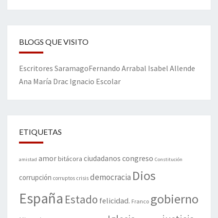
BLOGS QUE VISITO
Escritores
Saramago
Fernando Arrabal
Isabel Allende
Ana María Drac
Ignacio Escolar
ETIQUETAS
amor
congreso
ciudadanos
bitácora
amistad
Constitución
Dios
democracia
corrupción
corruptos
crisis
España
gobierno
Estado
felicidad.
Franco