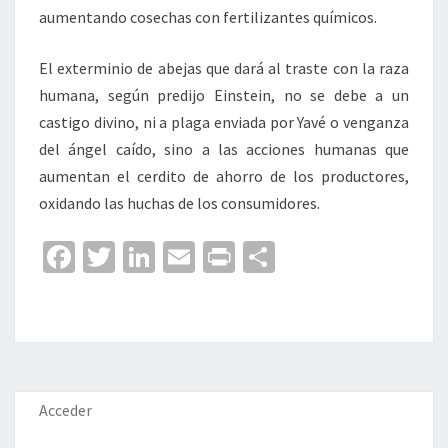
aumentando cosechas con fertilizantes químicos.
El exterminio de abejas que dará al traste con la raza
humana, según predijo Einstein, no se debe a un
castigo divino, ni a plaga enviada por Yavé o venganza
del ángel caído, sino a las acciones humanas que
aumentan el cerdito de ahorro de los productores,
oxidando las huchas de los consumidores.
Fa
T
Li
E
Pr
C
ce
wi
n
m
in
o
b
tt
ke
ai
t
m
o
er
dI
l
p
o
n
ar
k
tir
Acceder