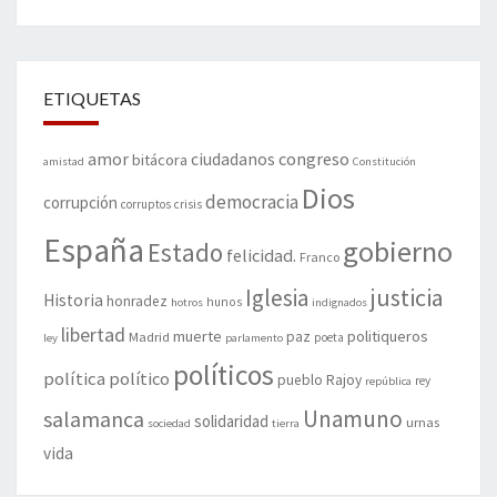
ETIQUETAS
amor
congreso
ciudadanos
bitácora
amistad
Constitución
Dios
democracia
corrupción
corruptos
crisis
España
gobierno
Estado
felicidad.
Franco
justicia
Iglesia
Historia
honradez
hunos
hotros
indignados
libertad
muerte
politiqueros
Madrid
paz
poeta
ley
parlamento
políticos
política
político
pueblo
Rajoy
rey
república
Unamuno
salamanca
solidaridad
urnas
sociedad
tierra
vida