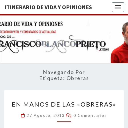
ITINERARIO DE VIDA Y OPINIONES
Togg
ITINERA
BREVE
RECORRIDO
VITAL Y
DE VIDA
COMENTARIOS
DE
OPINION
ACTUALIDAD
Navegando Por
Etiqueta:
Obreras
EN
EN MANOS DE LAS «OBRERAS»
MANOS
DE
Comentarios
27 Agosto, 2013
0 Comentarios
LAS