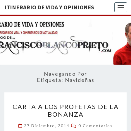
ITINERARIO DE VIDA Y OPINIONES
Togg
ITINERA
BREVE
RECORRIDO
VITAL Y
DE VIDA
COMENTARIOS
DE
OPINION
ACTUALIDAD
Navegando Por
Etiqueta:
Navideñas
CARTA
CARTA A LOS PROFETAS DE LA
A
BONANZA
LOS
PROFETAS
Comentarios
27 Diciembre, 2014
0 Comentarios