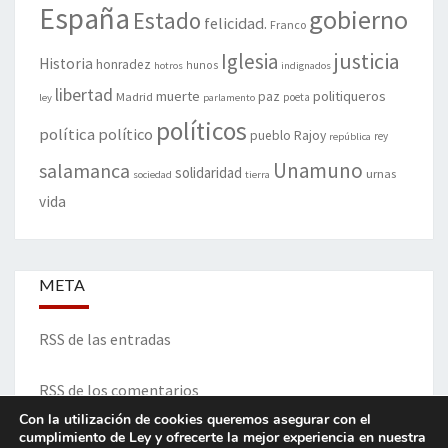
España
gobierno
Estado
felicidad.
Franco
justicia
Iglesia
Historia
honradez
hunos
hotros
indignados
libertad
muerte
politiqueros
Madrid
paz
poeta
ley
parlamento
políticos
política
político
pueblo
Rajoy
rey
república
Unamuno
salamanca
solidaridad
urnas
sociedad
tierra
vida
META
RSS de las entradas
RSS de los comentarios
Con la utilización de cookies queremos asegurar con el
cumplimiento de Ley y ofrecerte la mejor experiencia en nuestra