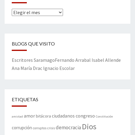
Archivos
BLOGS QUE VISITO
Escritores
Saramago
Fernando Arrabal
Isabel Allende
Ana María Drac
Ignacio Escolar
ETIQUETAS
amor
congreso
ciudadanos
bitácora
amistad
Constitución
Dios
democracia
corrupción
corruptos
crisis