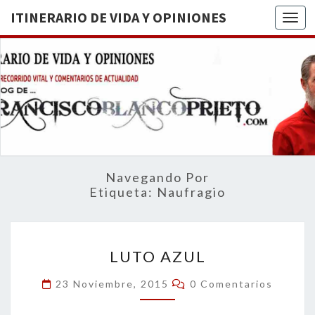
ITINERARIO DE VIDA Y OPINIONES
Togg
ITINERA
BREVE
RECORRIDO
VITAL Y
DE VIDA
COMENTARIOS
DE
OPINION
ACTUALIDAD
Navegando Por
Etiqueta:
Naufragio
LUTO
LUTO AZUL
AZUL
Comentarios
23 Noviembre, 2015
0 Comentarios