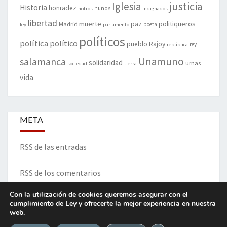
justicia
Iglesia
Historia
honradez
hunos
hotros
indignados
libertad
muerte
politiqueros
Madrid
paz
poeta
ley
parlamento
políticos
política
político
pueblo
Rajoy
rey
república
Unamuno
salamanca
solidaridad
urnas
sociedad
tierra
vida
META
RSS de las entradas
RSS de los comentarios
Con la utilización de cookies queremos asegurar con el
cumplimiento de Ley y ofrecerte la mejor experiencia en nuestra
web.
ITINERARIO DE VIDA Y OPINIONES - Francisco Blanco Prieto