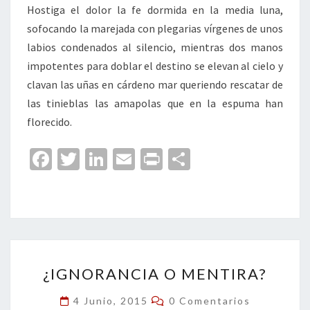
Hostiga el dolor la fe dormida en la media luna,
sofocando la marejada con plegarias vírgenes de unos
labios condenados al silencio, mientras dos manos
impotentes para doblar el destino se elevan al cielo y
clavan las uñas en cárdeno mar queriendo rescatar de
las tinieblas las amapolas que en la espuma han
florecido.
Fa
T
Li
E
Pr
C
ce
wi
n
m
in
o
b
tt
ke
ai
t
m
o
er
dI
l
p
o
n
ar
¿IGNORANCIA
k
tir
¿IGNORANCIA O MENTIRA?
O
MENTIRA?
Comentarios
4 Junio, 2015
0 Comentarios