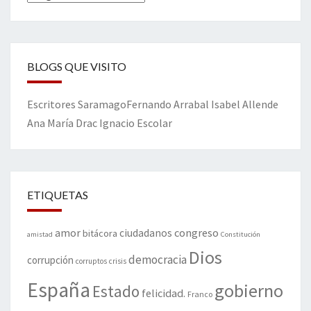
BLOGS QUE VISITO
Escritores
Saramago
Fernando Arrabal
Isabel Allende
Ana María Drac
Ignacio Escolar
ETIQUETAS
amor
congreso
ciudadanos
bitácora
amistad
Constitución
Dios
democracia
corrupción
corruptos
crisis
España
gobierno
Estado
felicidad.
Franco