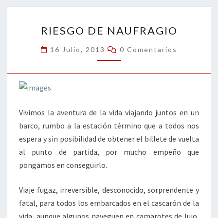
o
n
ar
RIESGO
k
tir
RIESGO DE NAUFRAGIO
DE
NAUFRAGIO
Comentarios
16 Julio, 2013
0 Comentarios
Vivimos la aventura de la vida viajando juntos en un
barco, rumbo a la estación término que a todos nos
espera y sin posibilidad de obtener el billete de vuelta
al punto de partida, por mucho empeño que
pongamos en conseguirlo.
Viaje fugaz, irreversible, desconocido, sorprendente y
fatal, para todos los embarcados en el cascarón de la
vida, aunque algunos naveguen en camarotes de lujo,