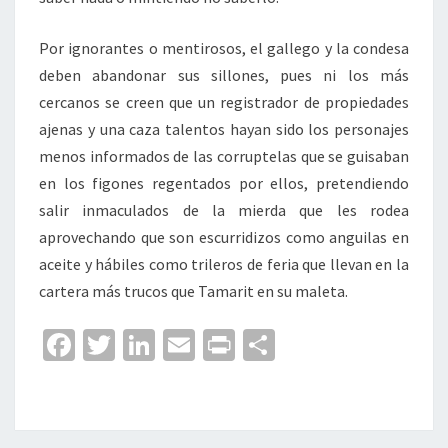
Por ignorantes o mentirosos, el gallego y la condesa
deben abandonar sus sillones, pues ni los más
cercanos se creen que un registrador de propiedades
ajenas y una caza talentos hayan sido los personajes
menos informados de las corruptelas que se guisaban
en los figones regentados por ellos, pretendiendo
salir inmaculados de la mierda que les rodea
aprovechando que son escurridizos como anguilas en
aceite y hábiles como trileros de feria que llevan en la
cartera más trucos que Tamarit en su maleta.
Fa
T
Li
E
Pr
C
ce
wi
n
m
in
o
b
tt
ke
ai
t
m
o
er
dI
l
p