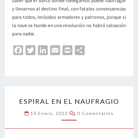
saber que el barco donde navegamos puede naufragar
y llevarnos al destino final, con fatales consecuencias
para todos, incluidos armadores y patronos, porque si
la nave se hunde en una revolución no habrá salvación
para nadie.
Fa
T
Li
E
Pr
C
ce
wi
n
m
in
o
b
tt
ke
ai
t
m
o
er
dI
l
p
o
n
ar
ESPIRAL
k
tir
ESPIRAL EN EL NAUFRAGIO
EN
EL
Comentarios
10 Enero, 2012
0 Comentarios
NAUFRAGIO