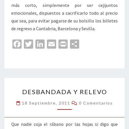
más corto, simplemente por ser cejijuntos
emocionales, dispuestos a sacrificarlo todo al precio
que sea, para evitar pagarse de su bolsillo los billetes
de regreso a Cantabria, Barcelona y Sevilla.
Fa
T
Li
E
Pr
C
ce
wi
n
m
in
o
b
tt
ke
ai
t
m
o
er
dI
l
p
o
n
ar
DESBANDADA
k
tir
DESBANDADA Y RELEVO
Y
RELEVO
Comentarios
18 Septiembre, 2011
0 Comentarios
Que nadie coja el rábano por las hojas si digo que