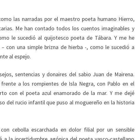
SOY
 como las narradas por el maestro poeta humano Hierro,
rtarias. Me han contado todos los cuentos imaginables y
como le sucedió al quijotesco poeta de Tábara. Y me he
– con una simple brizna de hierba -, como le sucedió a
te al espejo.
sejos, sentencias y donaires del sabio Juan de Mairena.
rente a los rompientes de Isla Negra, con Pablo en el
rto con el poeta azul enamorado de la mar. Y me dejé
so del rucio infantil que puso al moguereño en la historia
con cebolla escarchada en dolor filial por un sensible
 a la incertidumbre agónica del poeta vasco-castellano