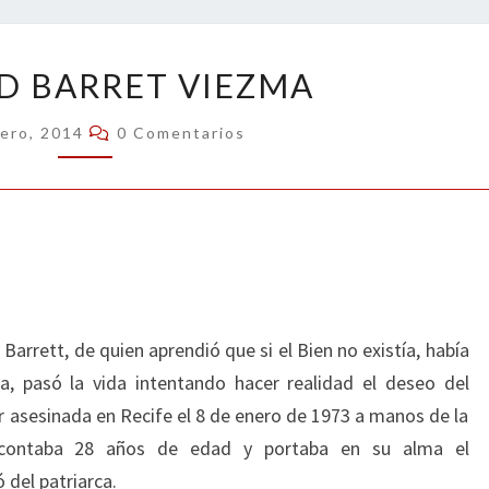
SOLEDAD
D BARRET VIEZMA
BARRET
VIEZMA
Comentarios
rero, 2014
0 Comentarios
 Barrett, de quien aprendió que si el Bien no existía, había
a, pasó la vida intentando hacer realidad el deseo del
r asesinada en Recife el 8 de enero de 1973 a manos de la
s contaba 28 años de edad y portaba en su alma el
 del patriarca.