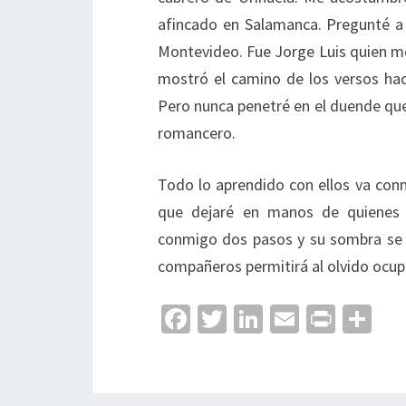
afincado en Salamanca. Pregunté a 
Montevideo. Fue Jorge Luis quien me
mostró el camino de los versos haci
Pero nunca penetré en el duende que
romancero.
Todo lo aprendido con ellos va con
que dejaré en manos de quienes 
conmigo dos pasos y su sombra se e
compañeros permitirá al olvido ocup
Fa
T
Li
E
Pr
C
ce
wi
n
m
in
o
b
tt
ke
ai
t
m