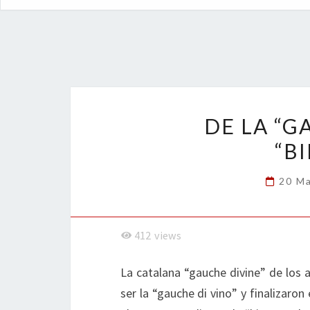
DE LA “G
“B
20 M
412
views
La catalana “gauche divine” de los 
ser la “gauche di vino” y finalizaron