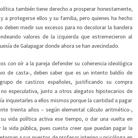
política también tiene derecho a prosperar honestamente,
o y a protegerse ellos y su familia, pero quienes ha hecho
o deben medir sus excesos para no decolorar la bandera
 ondeando valores de la izquierda que estremecieron al
rguesía de Galapagar donde ahora se han avecindado.
s con oír a la pareja defender su coherencia ideológica
tivo de casta-, deben saber que es un intento baldío de
 grupo de castizos españoles, justificando su compra
 no especulativa, junto a otros alegatos hipotecarios de
ía inquietarles a ellos mismos porque la cantidad a pagar
te treinta años – según elemental cálculo aritmético-,
su vida política activa ese tiempo, o dar una vuelta en
ar la vida pública, pues cuesta creer que puedan pagar la
etornan a sus puestos de profesor interino y psicóloga en