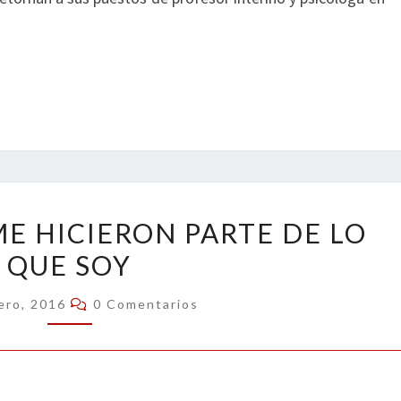
ENTRE
E HICIERON PARTE DE LO
TODOS
QUE SOY
ME
HICIERON
Comentarios
ero, 2016
0 Comentarios
PARTE
DE
LO
QUE