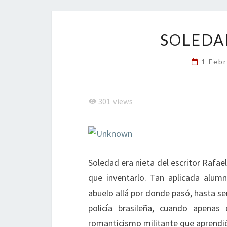
o
er
dI
l
p
o
n
ar
k
tir
SOLEDA
1 Feb
301
views
Soledad era nieta del escritor Rafael
que inventarlo. Tan aplicada alumn
abuelo allá por donde pasó, hasta se
policía brasileña, cuando apena
romanticismo militante que aprendió