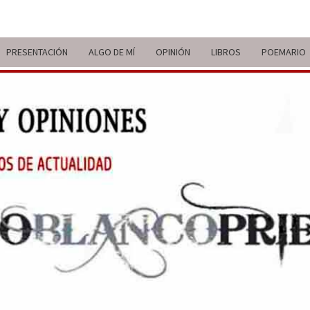
PRESENTACIÓN
ALGO DE MÍ
OPINIÓN
LIBROS
POEMARIO
ITIN
BREVE
RECORRIDO
VITAL Y
COMENTARIOS
DE V
DE
ACTUALIDAD