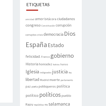
ETIQUETAS
amor
ciudadanos
bitácora
amistad
congreso
corrupción
Constitución
Dios
democracia
corruptos
crisis
España
Estado
gobierno
felicidad.
Franco
Historia
honradez
hunos
hotros
justicia
Iglesia
indignados
ley
libertad
muerte
Madrid
parlamento
política
politiqueros
paz
poeta
políticos
político
pueblo
salamanca
Rajoy
rey
república