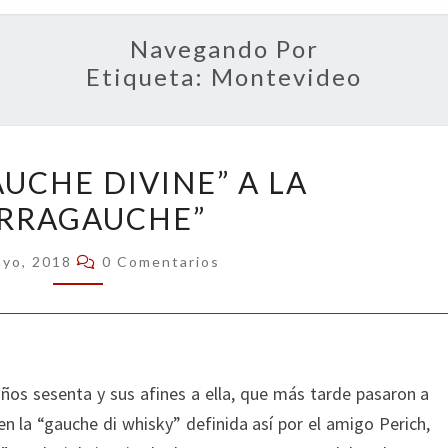
OPIN
Navegando Por
Etiqueta:
Montevideo
DE
AUCHE DIVINE” A LA
LA
IRRAGAUCHE”
“GAUCHE
DIVINE”
Comentarios
ayo, 2018
0 Comentarios
A
LA
“BIRRAGAUCHE”
años sesenta y sus afines a ella, que más tarde pasaron a
 en la “gauche di whisky” definida así por el amigo Perich,