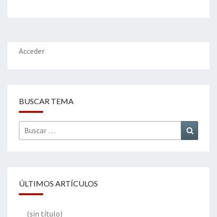
b
tt
ke
ai
t
m
o
er
dI
l
p
o
n
ar
k
tir
Acceder
BUSCAR TEMA
Buscar
Buscar
por:
ÚLTIMOS ARTÍCULOS
(sin título)