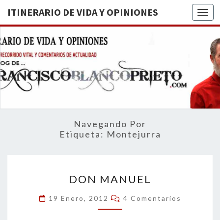
ITINERARIO DE VIDA Y OPINIONES
Togg
ITINERA
BREVE
RECORRIDO
VITAL Y
DE VIDA
COMENTARIOS
DE
OPINION
ACTUALIDAD
Navegando Por
Etiqueta:
Montejurra
DON
DON MANUEL
MANUEL
Comentarios
19 Enero, 2012
4 Comentarios