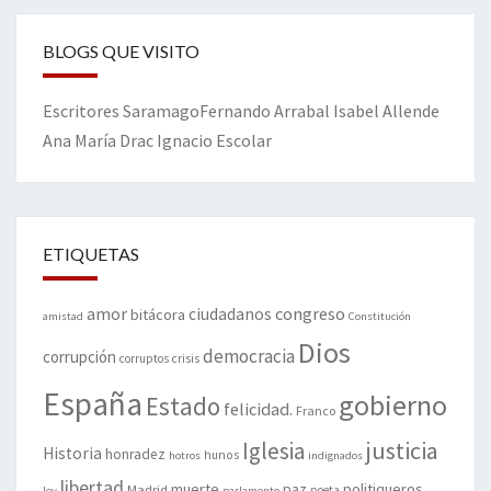
BLOGS QUE VISITO
Escritores
Saramago
Fernando Arrabal
Isabel Allende
Ana María Drac
Ignacio Escolar
ETIQUETAS
amor
congreso
ciudadanos
bitácora
amistad
Constitución
Dios
democracia
corrupción
corruptos
crisis
España
gobierno
Estado
felicidad.
Franco
justicia
Iglesia
Historia
honradez
hunos
hotros
indignados
libertad
muerte
politiqueros
Madrid
paz
poeta
ley
parlamento