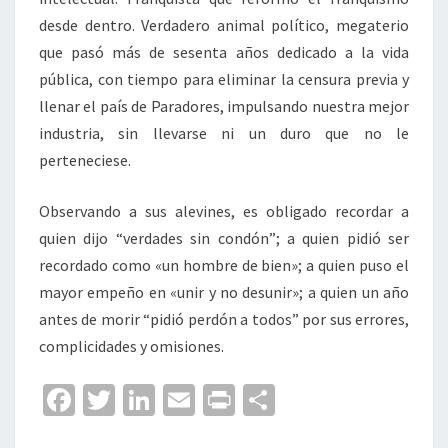
desde dentro. Verdadero animal político, megaterio
que pasó más de sesenta años dedicado a la vida
pública, con tiempo para eliminar la censura previa y
llenar el país de Paradores, impulsando nuestra mejor
industria, sin llevarse ni un duro que no le
perteneciese.
Observando a sus alevines, es obligado recordar a
quien dijo “verdades sin condón”; a quien pidió ser
recordado como «un hombre de bien»; a quien puso el
mayor empeño en «unir y no desunir»; a quien un año
antes de morir “pidió perdón a todos” por sus errores,
complicidades y omisiones.
Fa
T
Li
E
Pr
C
ce
wi
n
m
in
o