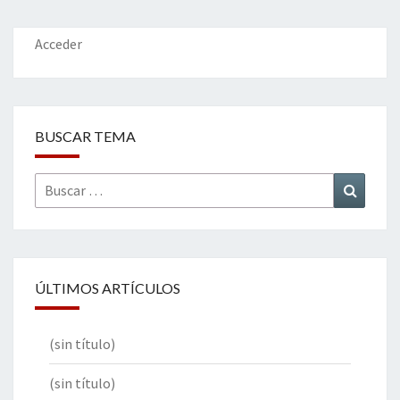
o
n
ar
k
tir
Acceder
BUSCAR TEMA
Buscar
Buscar
por:
ÚLTIMOS ARTÍCULOS
(sin título)
(sin título)