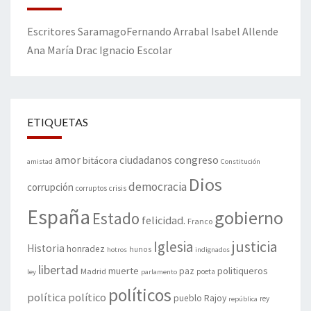
Escritores
Saramago
Fernando Arrabal
Isabel Allende
Ana María Drac
Ignacio Escolar
ETIQUETAS
amor
congreso
ciudadanos
bitácora
amistad
Constitución
Dios
democracia
corrupción
corruptos
crisis
España
gobierno
Estado
felicidad.
Franco
justicia
Iglesia
Historia
honradez
hunos
hotros
indignados
libertad
muerte
politiqueros
Madrid
paz
poeta
ley
parlamento
políticos
política
político
pueblo
Rajoy
rey
república