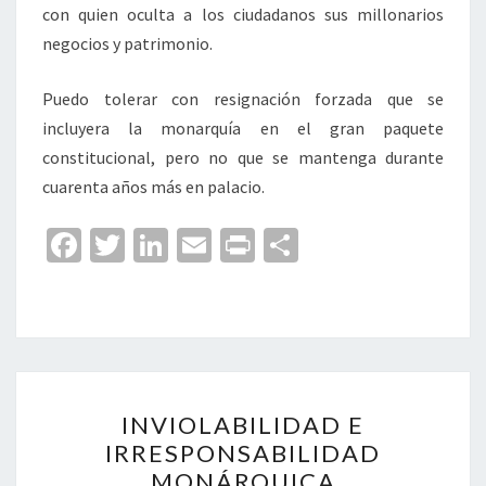
con quien oculta a los ciudadanos sus millonarios
negocios y patrimonio.
Puedo tolerar con resignación forzada que se
incluyera la monarquía en el gran paquete
constitucional, pero no que se mantenga durante
cuarenta años más en palacio.
Fa
T
Li
E
Pr
C
ce
wi
n
m
in
o
b
tt
ke
ai
t
m
o
er
dI
l
p
o
n
ar
INVIOLABILIDAD
k
tir
INVIOLABILIDAD E
E
IRRESPONSABILIDAD
IRRESPONSABILIDAD
MONÁRQUICA