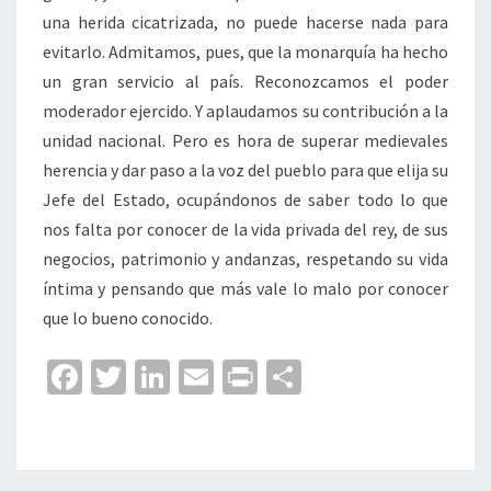
una herida cicatrizada, no puede hacerse nada para
evitarlo. Admitamos, pues, que la monarquía ha hecho
un gran servicio al país. Reconozcamos el poder
moderador ejercido. Y aplaudamos su contribución a la
unidad nacional. Pero es hora de superar medievales
herencia y dar paso a la voz del pueblo para que elija su
Jefe del Estado, ocupándonos de saber todo lo que
nos falta por conocer de la vida privada del rey, de sus
negocios, patrimonio y andanzas, respetando su vida
íntima y pensando que más vale lo malo por conocer
que lo bueno conocido.
Fa
T
Li
E
Pr
C
ce
wi
n
m
in
o
b
tt
ke
ai
t
m
o
er
dI
l
p