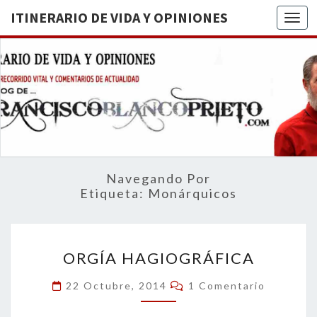
ITINERARIO DE VIDA Y OPINIONES
Togg
ITINERA
BREVE
RECORRIDO
VITAL Y
DE VIDA
COMENTARIOS
DE
OPINION
ACTUALIDAD
Navegando Por
Etiqueta:
Monárquicos
ORGÍA
ORGÍA HAGIOGRÁFICA
HAGIOGRÁFICA
Comentarios
22 Octubre, 2014
1 Comentario