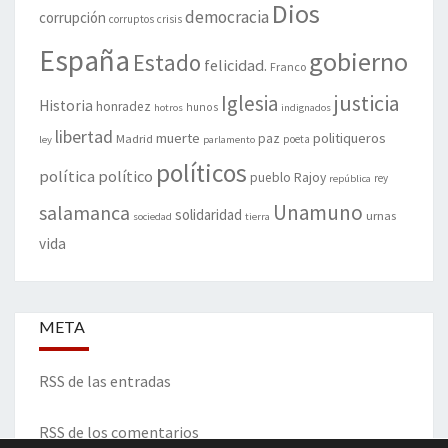
Dios
democracia
corrupción
corruptos
crisis
España
gobierno
Estado
felicidad.
Franco
justicia
Iglesia
Historia
honradez
hunos
hotros
indignados
libertad
muerte
politiqueros
Madrid
paz
poeta
ley
parlamento
políticos
política
político
pueblo
Rajoy
rey
república
Unamuno
salamanca
solidaridad
urnas
sociedad
tierra
vida
META
RSS de las entradas
RSS de los comentarios