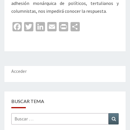
adhesión monárquica de políticos, tertulianos y
columnistas, nos impedirá conocer la respuesta.
Fa
T
Li
E
Pr
C
ce
wi
n
m
in
o
b
tt
ke
ai
t
m
o
er
dI
l
p
o
n
ar
k
tir
Acceder
BUSCAR TEMA
Buscar
Buscar
por: