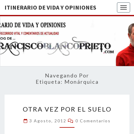
ITINERARIO DE VIDA Y OPINIONES
Togg
ITINERA
BREVE
RECORRIDO
VITAL Y
DE VIDA
COMENTARIOS
DE
OPINION
ACTUALIDAD
Navegando Por
Etiqueta:
Monárquica
OTRA
OTRA VEZ POR EL SUELO
VEZ
POR
Comentarios
3 Agosto, 2012
0 Comentarios
EL