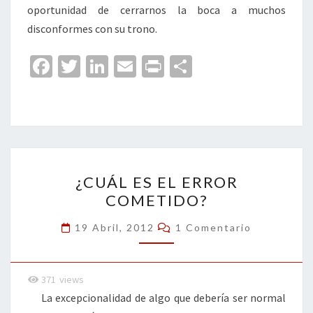
oportunidad de cerrarnos la boca a muchos
disconformes con su trono.
Fa
T
Li
E
Pr
C
ce
wi
n
m
in
o
b
tt
ke
ai
t
m
o
er
dI
l
p
o
n
ar
¿CUÁL
k
tir
¿CUÁL ES EL ERROR
ES
COMETIDO?
EL
ERROR
Comentarios
19 Abril, 2012
1 Comentario
COMETIDO?
371
views
La excepcionalidad de algo que debería ser normal